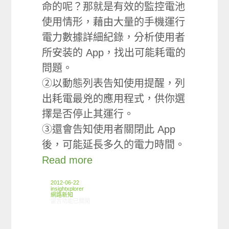
命的呢？那就是有效的監控電池
使用情形，藉由大量的手機運行
電力數據詳細紀錄，分析使用者
所安装的 App，找出可能耗電的
問題。
②以動態列表告知使用提醒，列
出耗電最兇的應用程式，供你選
擇是否停止其運行。
③還會告知使用者關閉此 App
後，可能延長多久的電力時間。
Read more
2012-06-22
insightxplorer
網路新知
在〈06/14-06/20網路新聞〉中
留言功能已關閉