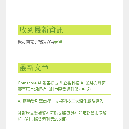
收到最新資訊
欲訂閱電子報請填寫
表單
最新文章
Comscore AI 報告摘要 & 立視科技 AI 策略與體育
賽事篇市調解析（創市際雙週刊第296期）
AI 驅動雙引擎商模：立視科技三大深化戰略導入
社群增量數據暨社群貼文觀察與社群服務篇市調解
析（創市際雙週刊第295期）