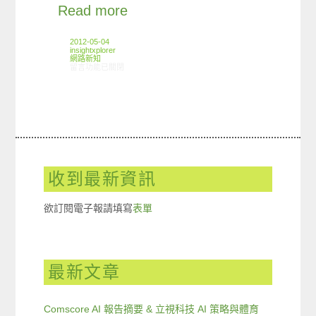
Read more
2012-05-04
insightxplorer
網路新知
在〈04/26-05/02網路新聞〉中
留言功能已關閉
收到最新資訊
欲訂閱電子報請填寫
表單
最新文章
Comscore AI 報告摘要 & 立視科技 AI 策略與體育