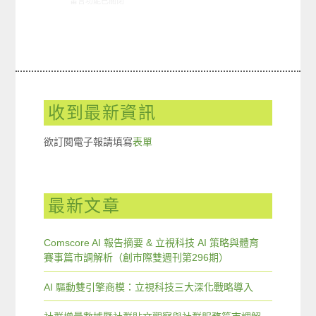
在〈創市際雙週刊第五十一期 20151030〉中
留言功能已關閉
收到最新資訊
欲訂閱電子報請填寫
表單
最新文章
Comscore AI 報告摘要 & 立視科技 AI 策略與體育
賽事篇市調解析（創市際雙週刊第296期）
AI 驅動雙引擎商模：立視科技三大深化戰略導入