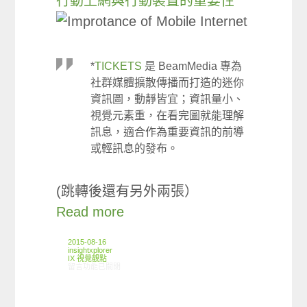
行動上網與行動裝置的重要性
*
TICKETS
是 BeamMedia 專為
社群媒體擴散傳播而打造的迷你
資訊圖，動靜皆宜；資訊量小、
視覺元素重，在看完圖就能理解
訊息，適合作為重要資訊的前導
或輕訊息的發布。
(跳轉後還有另外兩張）
Read more
2015-08-16
insightxplorer
IX 視覺觀點
在〈Infographic: Visa 旅遊意向調查 TICKETS〉中
留言功能已關閉