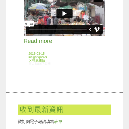
Read more
2015-03-15
insightxplorer
IX 視覺觀點
在〈InfoMograph: 台灣人客來去香港〉中
留言功能已關閉
收到最新資訊
欲訂閱電子報請填寫
表單