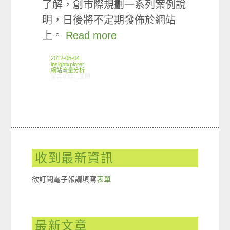
了解，創市際規劃一系列案例說
明，日後將不定期發佈於網站
上。
Read more
2012-05-04
insightxplorer
網站流量分析
在〈ARO觀察:財經新聞類別網站重度使用者網站造訪傾向分析〉中
留言功能已關閉
收到最新資訊
欲訂閱電子報請填寫
表單
最新文章