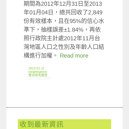
期間為2012年12月31日至2013
年01月04日，總共回收了2,849
份有效樣本，且在95%的信心水
準下，抽樣誤差±1.84%，再依
照行政院主計處2012年11月台
灣地區人口之性別及年齡人口結
構進行加權。
Read more
2013-01-11
insightxplorer
整合研究報告
在〈研究案例:代言人小調查〉中
留言功能已關閉
收到最新資訊