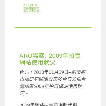
2010-04-30
insightxplorer
網站流量分析
在〈ARO觀察：拍賣網站使用狀況〉中
留言功能已關閉
ARO觀察: 2009年拍賣
網站使用狀況
台北，2010年01月29日–
創市際
市場研究顧問公司於今日公佈台
灣地區2009年拍賣網站使用狀
況。
2009年網路拍賣市場起伏很