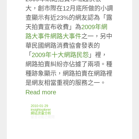
大，創市際在12月底所做的小調
查顯示有近23%的網友認為「露
天拍賣宣布收費」為
2009年網
路大事件網路大事件
之一，另中
華民國網路消費協會發表的
「
2009年十大網路民怨
」裡，
網路拍賣糾紛亦佔據了兩項。種
種跡象顯示，網路拍賣在網路裡
是網友相當重視的服務之一。
Read more
2010-01-29
insightxplorer
網站流量分析
在〈ARO觀察: 2009年拍賣網站使用狀況〉中
留言功能已關閉