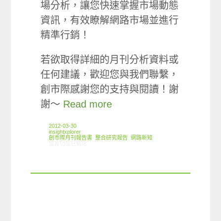
場分析，讓您快速掌握市場動態
資訊，有效瞭解網路市場並進行
精準行銷！
若欲取得詳細的月刊分析資料或
任何建議，歡迎您與我們聯繫，
創市際感謝您的支持與閱讀！謝
謝～
Read more
2012-03-30
insightxplorer
創市際月刊報告書
,
整合研究報告
,
網路新知
在〈2012.03 創市際月刊報告書〉中
留言功能已關閉