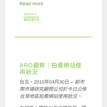
Read more
2010-09-17
insightxplorer
網站流量分析
在〈ARO觀察: 拍賣網站使用狀況〉中
留言功能已關閉
ARO觀察：拍賣網站使
用狀況
台北，2010年04月30日 –
創市
際市場研究顧問公司於今日公佈
台灣地區拍賣網站使用狀況。