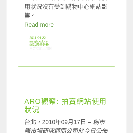
用狀況沒有受到購物中心網站影
響。
Read more
2011-04-22
insightxplorer
網站流量分析
在〈ARO觀察：拍賣網站使用狀況〉中
留言功能已關閉
ARO觀察: 拍賣網站使用
狀況
台北，2010年09月17日 –
創市
際市場研究顧問公司於今日公佈