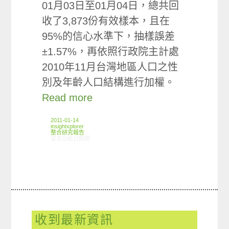
01月03日至01月04日，總共回
收了3,873份有效樣本，且在
95%的信心水準下，抽樣誤差
±1.57%，再依照行政院主計處
2010年11月台灣地區人口之性
別及年齡人口結構進行加權。
Read more
2011-01-14
insightxplorer
整合研究報告
在〈研究案例:飲水設備小調查〉中
留言功能已關閉
收到最新資訊