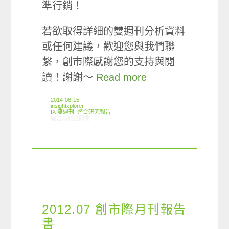
準行銷！
若欲取得詳細的雙週刊分析資料
或任何建議，歡迎您與我們聯
繫，創市際感謝您的支持與閱
讀！謝謝～
Read more
2014-08-15
insightxplorer
IX 雙週刊
,
整合研究報告
在〈創市際雙週刊第二十三期 20140815〉中
留言功能已關閉
2012.07 創市際月刊報告
書