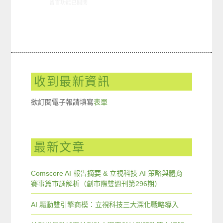
在〈ARO觀察:就業網站使用狀況〉中
留言功能已關閉
收到最新資訊
欲訂閱電子報請填寫
表單
最新文章
Comscore AI 報告摘要 & 立視科技 AI 策略與體育
賽事篇市調解析（創市際雙週刊第296期）
AI 驅動雙引擎商模：立視科技三大深化戰略導入