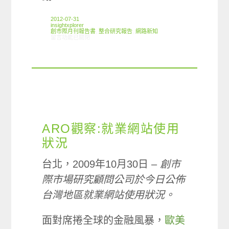
2012-07-31
insightxplorer
創市際月刊報告書
,
整合研究報告
,
網路新知
在〈2012.07 創市際月刊報告書〉中
留言功能已關閉
ARO觀察:就業網站使用
狀況
台北，2009年10月30日 –
創市
際市場研究顧問公司於今日公佈
台灣地區就業網站使用狀況。
面對席捲全球的金融風暴，
歐美