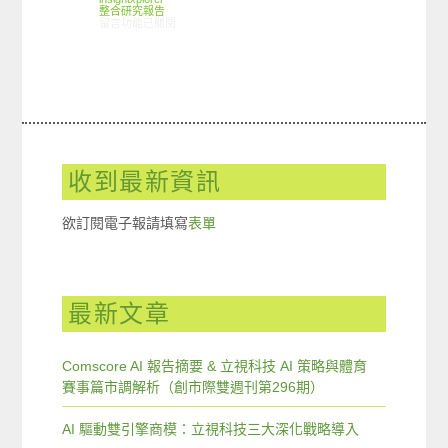
整合研究報告
在〈研究案例:智慧家電小調查〉中
留言功能已關閉
收到最新資訊
欲訂閱電子報請填寫
表單
最新文章
Comscore AI 報告摘要 & 立視科技 AI 策略與體育
賽事篇市調解析（創市際雙週刊第296期）
AI 驅動雙引擎商模：立視科技三大深化戰略導入