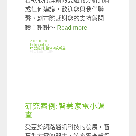
若欲取得詳細的雙週刊分析資料
或任何建議，歡迎您與我們聯
繫，創市際感謝您的支持與閱
讀！謝謝～
Read more
2013-10-30
insightxplorer
IX 雙週刊
,
整合研究報告
在〈創市際雙週刊第四期 20131030〉中
留言功能已關閉
研究案例:智慧家電小調
查
受惠於網路通訊科技的發展，智