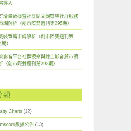
略導入
群增量數據暨社群貼文觀察與社群服務
市調解析（創市際雙週刊第295期）
戴裝置篇市調解析（創市際雙週刊第
94期）
流影音平台社群觀察與線上影音篇市調
析（創市際雙週刊第293期）
分類
atty Charts
(12)
omscore數據公告
(13)