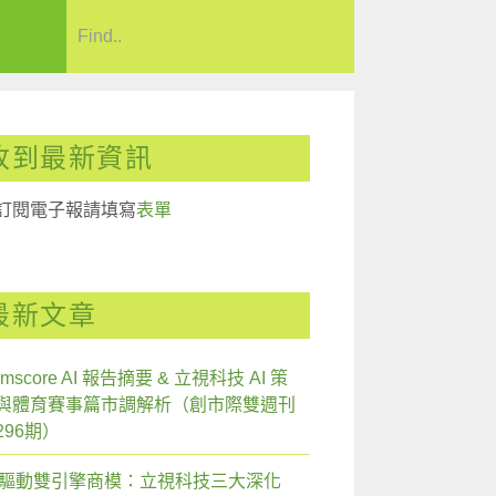
收到最新資訊
訂閱電子報請填寫
表單
最新文章
mscore AI 報告摘要 & 立視科技 AI 策
與體育賽事篇市調解析（創市際雙週刊
296期）
I 驅動雙引擎商模：立視科技三大深化