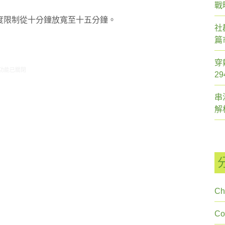
戰
片長度限制從十分鐘放寬至十五分鐘。
社
篇
穿
2/9-12/15 網路新聞〉中
功能已關閉
2
串
解
Ch
C