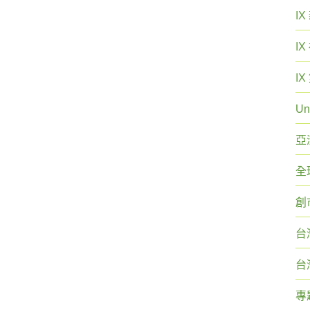
I
I
I
Un
亞
全
創
台
台
專