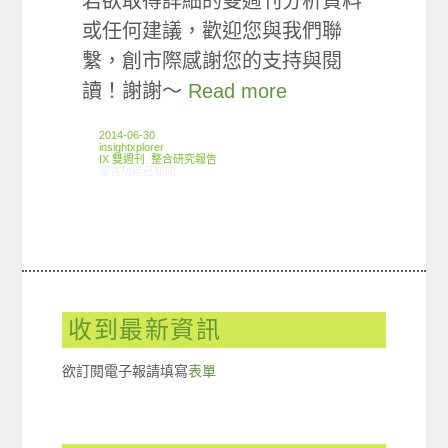
若欲取得詳細的雙週刊分析資料
或任何建議，歡迎您與我們聯
繫，創市際感謝您的支持與閱
讀！謝謝～
Read more
2014-06-30
insightxplorer
IX 雙週刊
,
整合研究報告
在〈創市際雙週刊第二十期 20140630〉中
留言功能已關閉
收到最新資訊
欲訂閱電子報請填寫
表單