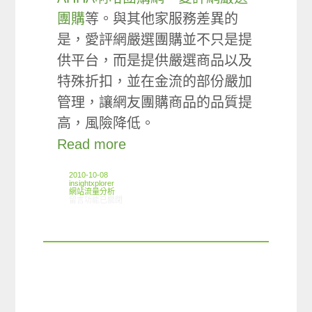
團購
等。與其他家服務差異的
是，愛評網嚴選團購並不只是提
供平台，而是提供嚴選商品以及
特殊折扣，並在金流的部份嚴加
管理，讓網友團購商品的品質提
高，風險降低。
Read more
2010-10-08
insightxplorer
網站流量分析
在〈ARO觀察: 團購網站使用狀況〉中
留言功能已關閉