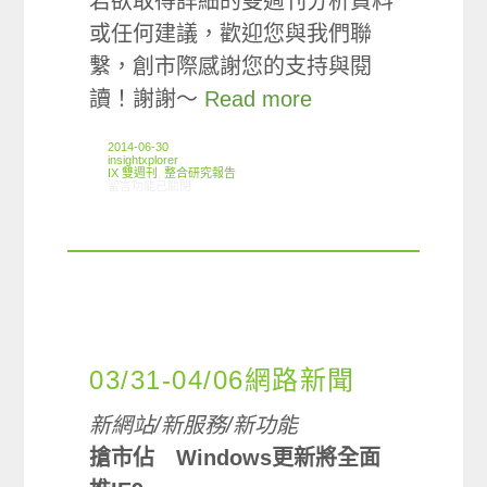
若欲取得詳細的雙週刊分析資料
或任何建議，歡迎您與我們聯
繫，創市際感謝您的支持與閱
讀！謝謝～
Read more
2014-06-30
insightxplorer
IX 雙週刊
,
整合研究報告
在〈創市際雙週刊第二十期 20140630〉中
留言功能已關閉
03/31-04/06網路新聞
新網站/新服務/新功能
搶市佔 Windows更新將全面