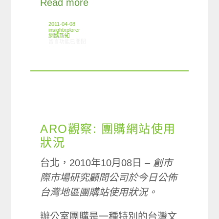
Read more
2011-04-08
insightxplorer
網路新知
在〈03/31-04/06網路新聞〉中
留言功能已關閉
ARO觀察: 團購網站使用
狀況
台北，2010年10月08日 –
創市
際市場研究顧問公司於今日公佈
台灣地區團購站使用狀況。
辦公室團購是一種特別的台灣文