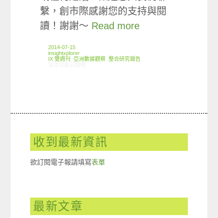
繫，創市際感謝您的支持與閱
讀！謝謝～
Read more
2014-07-15
insightxplorer
IX 雙週刊
,
亞洲數據觀察
,
整合研究報告
在〈創市際雙週刊第二十一期 20140715〉中
留言功能已關閉
收到最新資訊
欲訂閱電子報請填寫
表單
最新文章