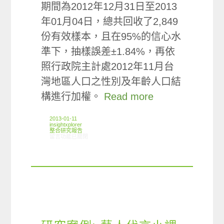
期間為2012年12月31日至2013
年01月04日，總共回收了2,849
份有效樣本，且在95%的信心水
準下，抽樣誤差±1.84%，再依
照行政院主計處2012年11月台
灣地區人口之性別及年齡人口結
構進行加權。
Read more
2013-01-11
insightxplorer
整合研究報告
在〈研究案例:代言人小調查〉中
留言功能已關閉