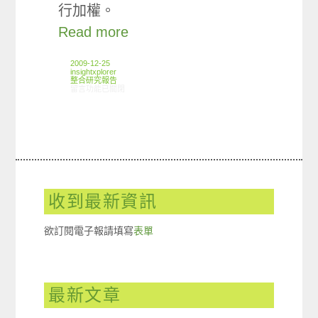
行加權。
Read more
2009-12-25
insightxplorer
整合研究報告
在〈研究案例: 藝人代言小調查〉中
留言功能已關閉
收到最新資訊
欲訂閱電子報請填寫
表單
最新文章