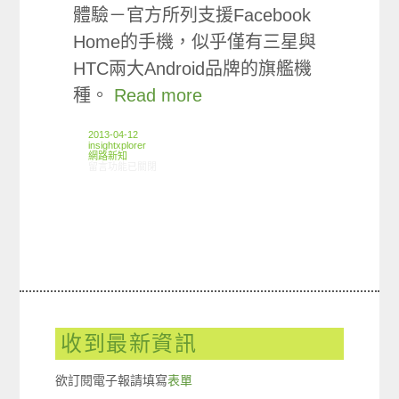
體驗－官方所列支援Facebook
Home的手機，似乎僅有三星與
HTC兩大Android品牌的旗艦機
種。
Read more
2013-04-12
insightxplorer
網路新知
在〈04/04-04/10網路新聞〉中
留言功能已關閉
收到最新資訊
欲訂閱電子報請填寫
表單