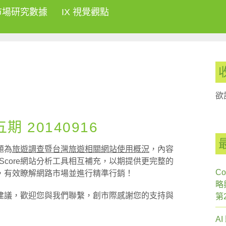
市場研究數據
IX 視覺觀點
欲
 20140916
題為
旅遊調查暨台灣旅遊相關網站使用概況
，內容
comScore網站分析工具相互補充，以期提供更完整的
Co
，有效瞭解網路市場並進行精準行銷！
略
建議，歡迎您與我們聯繫，創市際感謝您的支持與
第
A