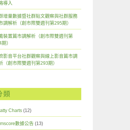
略導入
群增量數據暨社群貼文觀察與社群服務
市調解析（創市際雙週刊第295期）
戴裝置篇市調解析（創市際雙週刊第
94期）
流影音平台社群觀察與線上影音篇市調
析（創市際雙週刊第293期）
分類
atty Charts
(12)
omscore數據公告
(13)