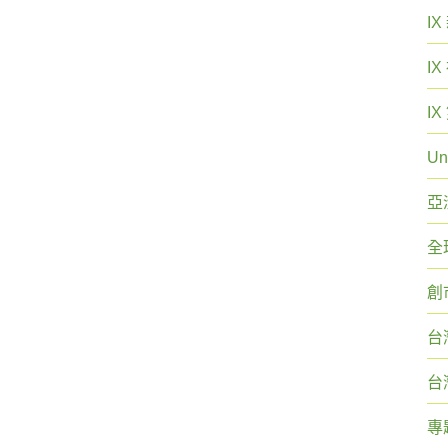
I
I
I
Un
亞
全
創
台
台
專