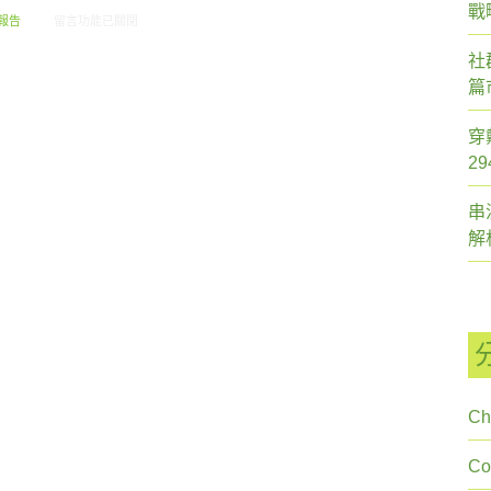
戰
在〈創市際雙週刊第二十五期 20140916〉中
報告
留言功能已關閉
社
篇
穿
2
串
解
Ch
C