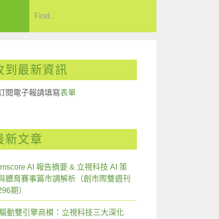
收到最新資訊
訂閱電子報請填寫
表單
最新文章
mscore AI 報告摘要 & 立視科技 AI 策
與體育賽事篇市調解析（創市際雙週刊
296期）
I 驅動雙引擎商模：立視科技三大深化