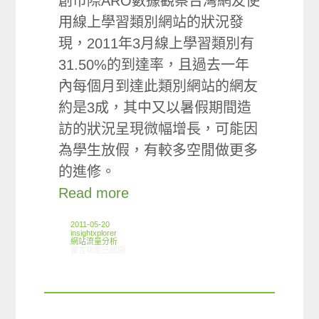
創市際ARO數據觀察台灣網友使
用線上學習類別網站的狀況發
現，2011年3月線上學習類別有
31.50%的到達率，且過去一年
內每個月到達此類別網站的網友
約是3成，其中又以暑假期間造
訪的狀況呈現微幅增長，可能因
為學生放假，有較多空閒做更多
的進修。
Read more
2011-05-20
insightxplorer
網站流量分析
在〈ARO觀察：線上學習類別網站使用狀況〉中
留言功能已關閉