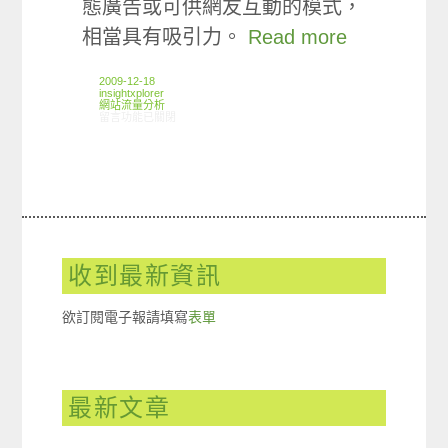
態廣告或可供網友互動的模式，
相當具有吸引力。
Read more
2009-12-18
insightxplorer
網站流量分析
在〈ARO觀察: 2009年11月網路橫幅廣告投放狀況〉中
留言功能已關閉
收到最新資訊
欲訂閱電子報請填寫
表單
最新文章