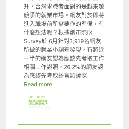
升，台灣求職者面對的是越來越
競爭的就業市場。網友對於即將
進入職場前所需要作的準備，有
什麼想法呢？根據創市際IX
Survey於 6月針對3,919名網友
所做的就業小調查發現，有將近
一半的網友認為應該先考取工作
相關工作證照，26.2%的網友認
為應該先考取語言類證照
Read more
2010-10-29
insightxplorer
網站流量分析
在〈ARO觀察：線上學習網站使用狀況〉中
留言功能已關閉