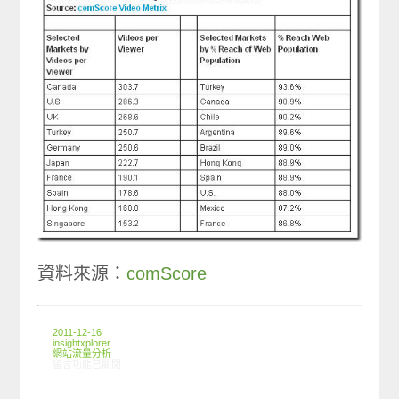
資料來源：
comScore
2011-12-16
insightxplorer
網站流量分析
在〈全球線上影音瀏覽，每5個影片即有2個出自YouTube〉中
留言功能已關閉