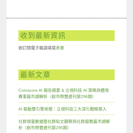
收到最新資訊
欲訂閱電子報請填寫
表單
最新文章
Comscore AI 報告摘要 & 立視科技 AI 策略與體育
賽事篇市調解析（創市際雙週刊第296期）
AI 驅動雙引擎商模：立視科技三大深化戰略導入
社群增量數據暨社群貼文觀察與社群服務篇市調解
析（創市際雙週刊第295期）