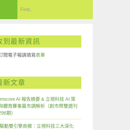
收到最新資訊
訂閱電子報請填寫
表單
最新文章
mscore AI 報告摘要 & 立視科技 AI 策
與體育賽事篇市調解析（創市際雙週刊
296期）
I 驅動雙引擎商模：立視科技三大深化