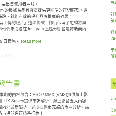
戰
am 要出售使用者照片。
gram 的數據為品牌廠商提供更精準的行銷服務。透
社
品牌，就能有效的提升品牌推廣的效果。
篇
用使用者上傳的照片」這項條款，卻仍保留了能夠將廣
未必會在 Instgram 上區分哪些是贊助商內
穿
2
 19 日實施。
Read more
串
2/20-12/26網路新聞〉中
功能已關閉
解
刊報告書
期的內容包含：ARO / MMX (VMX)提供線上影
Ch
IX Survey提供市調解析—線上影音五大內容
國內外最新趨勢，以期提供更完整的市場分析，讓
C
路市場並進行精準行銷！