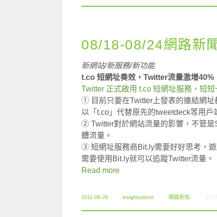
08/18-08/24網路新
新網站/新服務/新功能
t.co 短網址奏效，Twitter流量激增40%
Twitter 正式啟用 t.co 短網址服
① 目前只要在Twitter上發表的連結
以「t.co」代替原先的tweetdeck等用
② Twitter對於網站流量的影響，不管是S
體流量。
③ 短網址服務商Bit.ly需要好好思考，
需要使用Bit.ly就可以追蹤Twitter流量。
Read more
在〈0
2011-08-26
insightxplorer
網路新知
留言