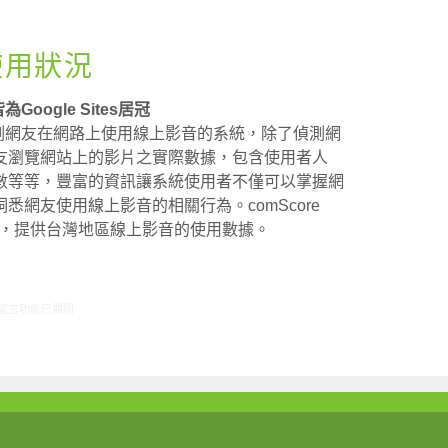
使用狀況
oogle Sites居冠
omScore偵測網友在網路上使用線上影音的系統，除了偵測網
友瀏覽網站上的影片之實際數據，包含使用者人
數等等，豐富的資訊讓系統使用者不僅可以掌握網
網友使用線上影音的相關行為。comScore
用台灣服務，提供台灣地區線上影音的使用數據。
在〈全球趨勢: 線上影音使用狀況〉中
留言功能已關閉