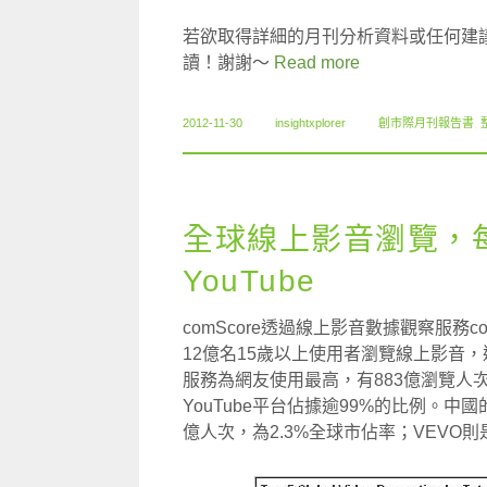
若欲取得詳細的月刊分析資料或任何建
讀！謝謝～
Read more
2012-11-30
insightxplorer
創市際月刊報告書
,
全球線上影音瀏覽，
YouTube
comScore透過線上影音數據觀察服務comSc
12億名15歲以上使用者瀏覽線上影音，達
服務為網友使用最高，有883億瀏覽人次
YouTube平台佔據逾99%的比例。中國的
億人次，為2.3%全球市佔率；VEVO則