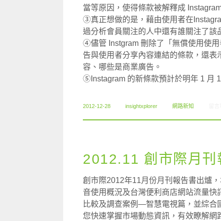
當等原因，使得條款被解釋成 Instagr
③真正想做的是，藉由使用者在Insta
過分析會員關注的人中還有誰關注了該
④儘管 Instgram 刪除了「無償使
告與使用者分享內容連結的條款，還表示他們
容、哪些是商業廣告。
⑤Instagram 的新條款預計於明年 1 月
在〈1
2012-12-28
insightxplorer
網路新知
留言
2012.11 創市際月
創市際2012年11月份月刊報告書出爐，本
音使用概況及台灣便利商店網站流量快訊，
比較及調查案例—智慧電視篇，並綜合
您快速掌握市場動態資訊，有效瞭解網