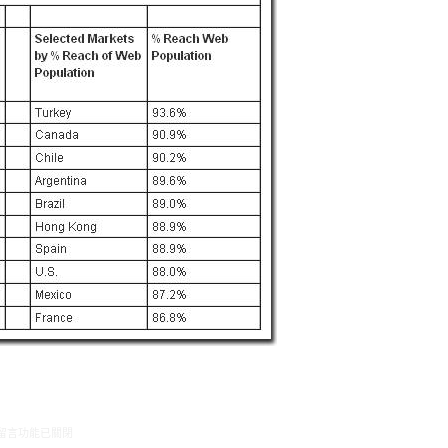
在〈全球線上影音瀏覽，每5個影片即有2個出自YouTube〉中
留言功能已關閉