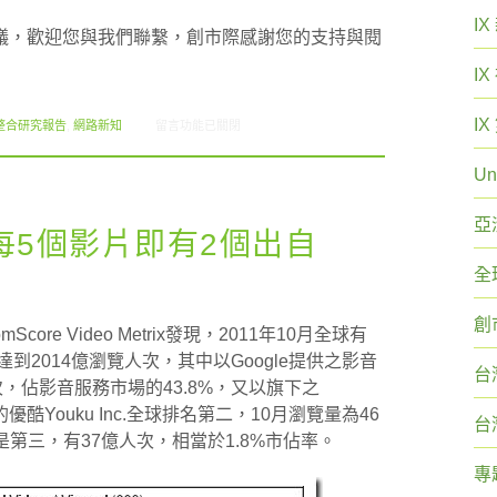
I
議，歡迎您與我們聯繫，創市際感謝您的支持與閱
I
I
在〈2012.11 創市際月刊報告書〉中
整合研究報告
,
網路新知
留言功能已關閉
Un
亞
每5個影片即有2個出自
全
創
ore Video Metrix發現，2011年10月全球有
到2014億瀏覽人次，其中以Google提供之影音
台
，佔影音服務市場的43.8%，又以旗下之
優酷Youku Inc.全球排名第二，10月瀏覽量為46
台
是第三，有37億人次，相當於1.8%市佔率。
專