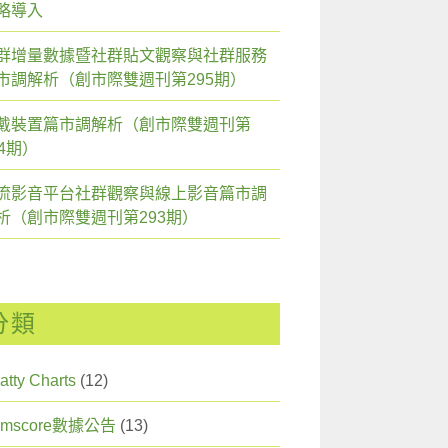
略導入
群增量數據暨社群貼文觀察與社群服務
市調解析（創市際雙週刊第295期）
戴裝置篇市調解析（創市際雙週刊第
94期）
流影音平台社群觀察與線上影音篇市調
析（創市際雙週刊第293期）
分類
atty Charts
(12)
omscore數據公告
(13)