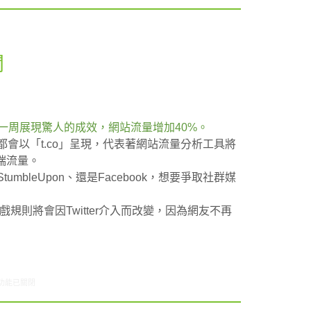
聞
務，短短一周展現驚人的成效，網站流量增加40%。
網址都會以「t.co」呈現，代表著網站流量分析工具將
戶端流量。
tumbleUpon、還是Facebook，想要爭取社群媒
遊戲規則將會因Twitter介入而改變，因為網友不再
8/18-08/24網路新聞〉中
功能已關閉