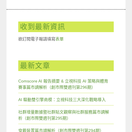
收到最新資訊
欲訂閱電子報請填寫
表單
最新文章
Comscore AI 報告摘要 & 立視科技 AI 策略與體育
賽事篇市調解析（創市際雙週刊第296期）
AI 驅動雙引擎商模：立視科技三大深化戰略導入
社群增量數據暨社群貼文觀察與社群服務篇市調解
析（創市際雙週刊第295期）
穿戴裝置篇市調解析（創市際雙週刊第294期）