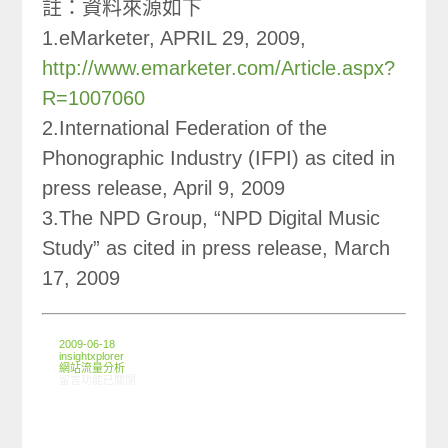
註：資料來源如下
1.eMarketer, APRIL 29, 2009,
http://www.emarketer.com/Article.aspx?
R=1007060
2.International Federation of the
Phonographic Industry (IFPI) as cited in
press release, April 9, 2009
3.The NPD Group, “NPD Digital Music
Study” as cited in press release, March
17, 2009
2009-06-18
insightxplorer
網站流量分析
在〈ARO觀察：2009年第一季音樂網站使用狀況〉中
留言功能已關閉