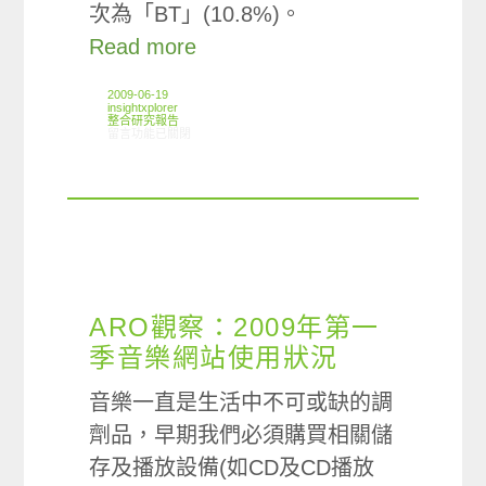
次為「BT」(10.8%)。
Read more
2009-06-19
insightxplorer
整合研究報告
在〈研究案例：網友最常使用的下載音樂軟體是？近三成使用Foxy！〉
留言功能已關閉
ARO觀察：2009年第一
季音樂網站使用狀況
音樂一直是生活中不可或缺的調
劑品，早期我們必須購買相關儲
存及播放設備(如CD及CD播放