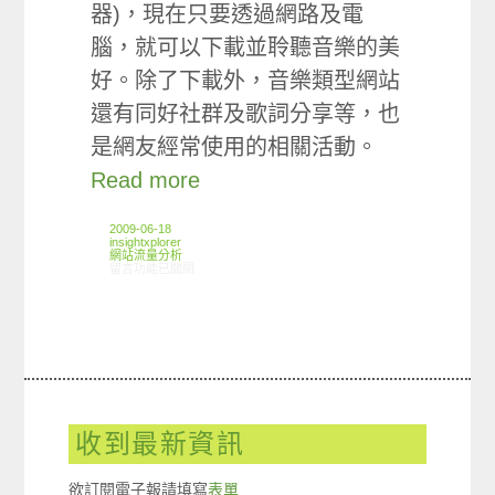
器)，現在只要透過網路及電
腦，就可以下載並聆聽音樂的美
好。除了下載外，音樂類型網站
還有同好社群及歌詞分享等，也
是網友經常使用的相關活動。
Read more
2009-06-18
insightxplorer
網站流量分析
在〈ARO觀察：2009年第一季音樂網站使用狀況〉中
留言功能已關閉
收到最新資訊
欲訂閱電子報請填寫
表單