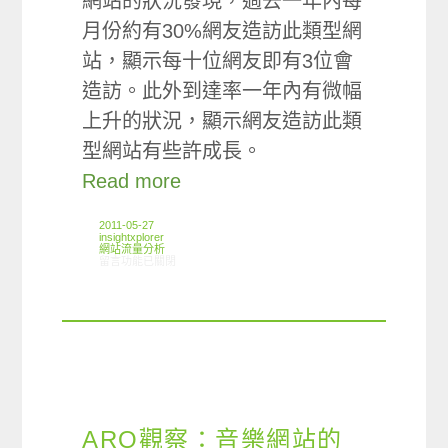
網站的狀況發現，過去一年內每
月份約有30%網友造訪此類型網
站，顯示每十位網友即有3位會
造訪。此外到達率一年內有微幅
上升的狀況，顯示網友造訪此類
型網站有些許成長。
Read more
2011-05-27
insightxplorer
網站流量分析
在〈ARO觀察：音樂類別網站使用狀況〉中
留言功能已關閉
ARO觀察：音樂網站的