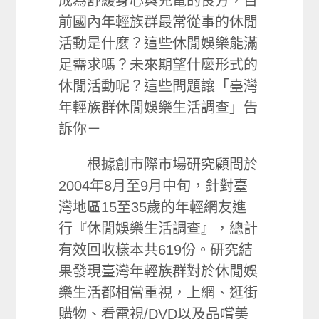
成為舒緩身心與充電的良方，目
前國內年輕族群最常從事的休閒
活動是什麼？這些休閒娛樂能滿
足需求嗎？未來期望什麼形式的
休閒活動呢？這些問題讓「臺灣
年輕族群休閒娛樂生活調查」告
訴你－
根據創市際市場研究顧問於
2004年8月至9月中旬，針對臺
灣地區15至35歲的年輕網友進
行『休閒娛樂生活調查』，總計
有效回收樣本共619份。研究結
果發現臺灣年輕族群對於休閒娛
樂生活都相當重視，上網、逛街
購物、看電視/DVD以及品嚐美