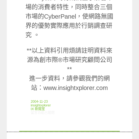
場的消費者特性，同時整合三個
市場的CyberPanel，使網路無國
界的優勢實際應用於行銷調查研
究 。
**以上資料引用煩請註明資料來
源為創市際®市場研究顧問公司
**
進一步資料，請參觀我們的網
站：www.insightxplorer.com
2004-11-23
insightxplorer
IX 新聞室
在〈休閒假日做什麼？─『臺灣年輕族群休閒娛樂生活調查』〉中
留言功能已關閉