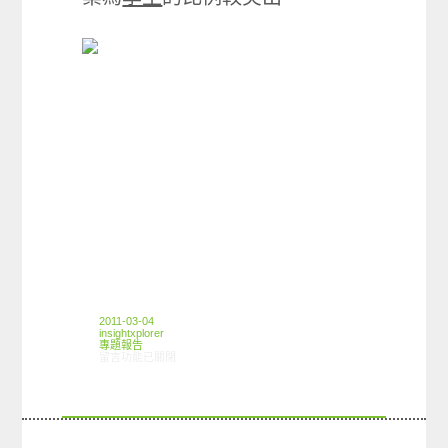
2011-03-04
insightxplorer
專題報告
在〈創市際衛生紙篇〉中
留言功能已關閉