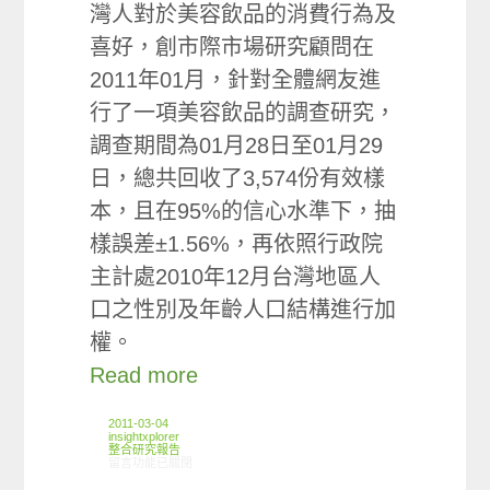
灣人對於美容飲品的消費行為及
喜好，創市際市場研究顧問在
2011年01月，針對全體網友進
行了一項美容飲品的調查研究，
調查期間為01月28日至01月29
日，總共回收了3,574份有效樣
本，且在95%的信心水準下，抽
樣誤差±1.56%，再依照行政院
主計處2010年12月台灣地區人
口之性別及年齡人口結構進行加
權。
Read more
2011-03-04
insightxplorer
整合研究報告
在〈研究案例:美容飲品小調查〉中
留言功能已關閉