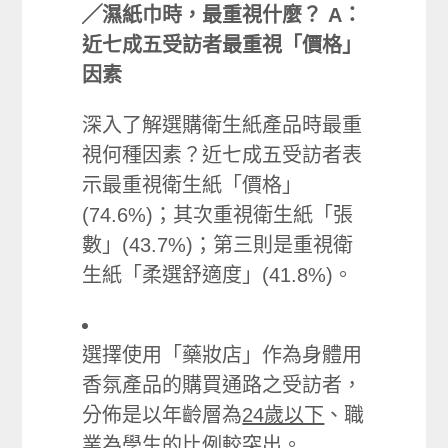
╱濕紙巾時，最重視什麼？ A：
近七成五受訪者最重視「價格」
因素
深入了解選購衛生紙產品時最重
視何種因素？近七成五受訪者表
示最重視衛生紙「價格」
(74.6%)；其次重視衛生紙「張
數」(43.7%)；第三則是重視衛
生紙「柔選舒適度」(41.8%)。
選擇使用「藥妝店」作為身體用
香氛產品的購買通路之受訪者，
分佈是以年齡層為
24歲以下
、職
業為
學生
的比例較突出。