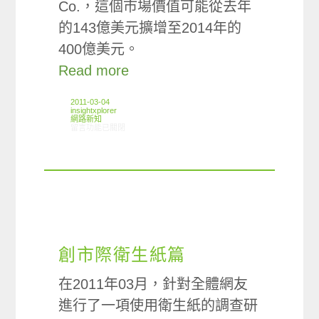
Co.，這個市場價值可能從去年
的143億美元擴增至2014年的
400億美元。
Read more
2011-03-04
insightxplorer
網路新知
在〈02/24-03/02網路新聞〉中
留言功能已關閉
創市際衛生紙篇
在2011年03月，針對全體網友
進行了一項使用衛生紙的調查研