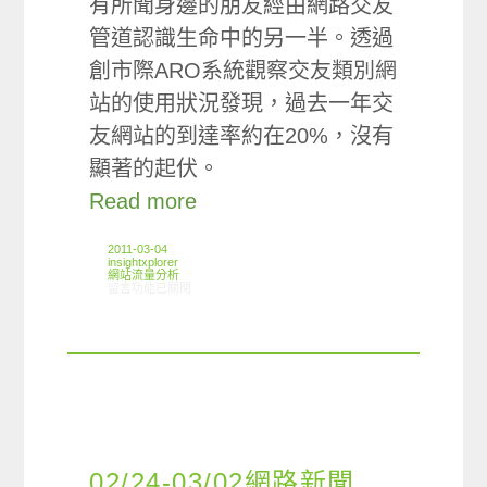
有所聞身邊的朋友經由網路交友
管道認識生命中的另一半。透過
創市際ARO系統觀察交友類別網
站的使用狀況發現，過去一年交
友網站的到達率約在20%，沒有
顯著的起伏。
Read more
2011-03-04
insightxplorer
網站流量分析
在〈ARO觀察:交友類別網站使用狀況〉中
留言功能已關閉
02/24-03/02網路新聞