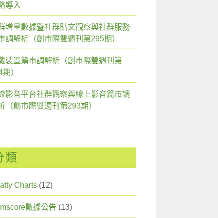
略導入
群增量數據暨社群貼文觀察與社群服務
市調解析（創市際雙週刊第295期）
戴裝置篇市調解析（創市際雙週刊第
94期）
流影音平台社群觀察與線上影音篇市調
析（創市際雙週刊第293期）
分類
atty Charts
(12)
omscore數據公告
(13)