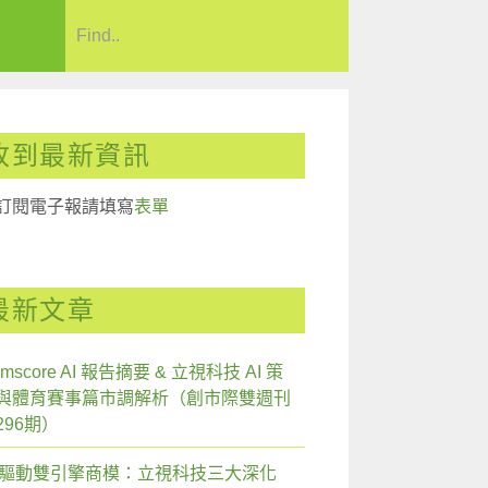
收到最新資訊
訂閱電子報請填寫
表單
最新文章
mscore AI 報告摘要 & 立視科技 AI 策
與體育賽事篇市調解析（創市際雙週刊
296期）
I 驅動雙引擎商模：立視科技三大深化