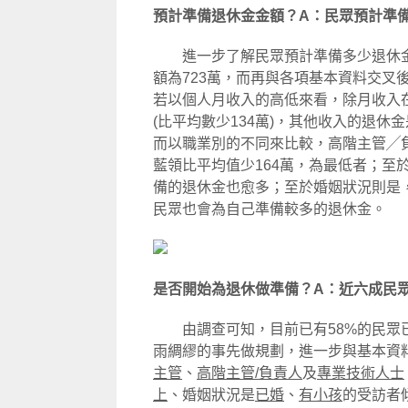
預計準備退休金金額？A：民眾預計準備
進一步了解民眾預計準備多少退休金
額為723萬，而再與各項基本資料交叉
若以個人月收入的高低來看，除月收入
(比平均數少134萬)，其他收入的退
而以職業別的不同來比較，高階主管╱負
藍領比平均值少164萬，為最低者；至
備的退休金也愈多；至於婚姻狀況則是
民眾也會為自己準備較多的退休金。
是否開始為退休做準備？A：近六成民
由調查可知，目前已有58%的民眾已
雨綢繆的事先做規劃，進一步與基本資
主管
、
高階主管/負責人
及
專業技術人士
上
、婚姻狀況是
已婚
、
有小孩
的受訪者