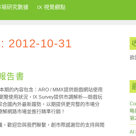
市場研究數據
IX 視覺觀點
s:
2012-10-31
欲
刊報告書
本期的內容包含：ARO / MMX提供遊戲網站使用
置網頁瀏覽使用狀況，IX Survey提供市調解析—遊戲玩
Co
綜合國內外最新趨勢，以期提供更完整的市場分
略
瞭解網路市場並進行精準行銷！
第
議，歡迎您與我們聯繫，創市際感謝您的支持與閱
A