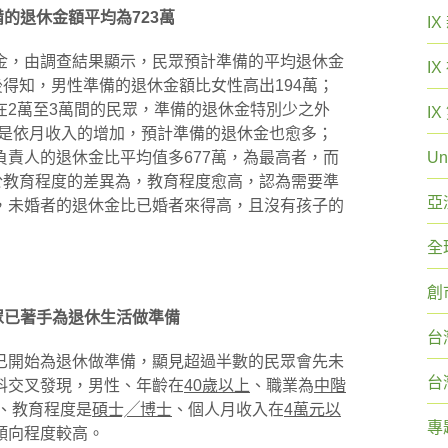
的退休金額平均為723萬
I
，由調查結果顯示，民眾預計準備的平均退休金
I
後得知，男性準備的退休金額比女性高出194萬；
在2萬至3萬間的民眾，準備的退休金特別少之外
I
休金是依月收入的增加，預計準備的退休金也愈多；
責人的退休金比平均值多677萬，為最高者，而
Un
於教育程度的差異為，教育程度愈高，認為需要準
亞
，未婚者的退休金比已婚者來得高，且沒有孩子的
全
創
眾已著手為退休生活做準備
台
開始為退休做準備，顯見超過半數的民眾會先未
台
料交叉發現，男性、年齡在
40歲以上
、職業為
中階
、教育程度是
碩士╱博士
、個人月收入在
4萬元以
專
傾向程度較高。