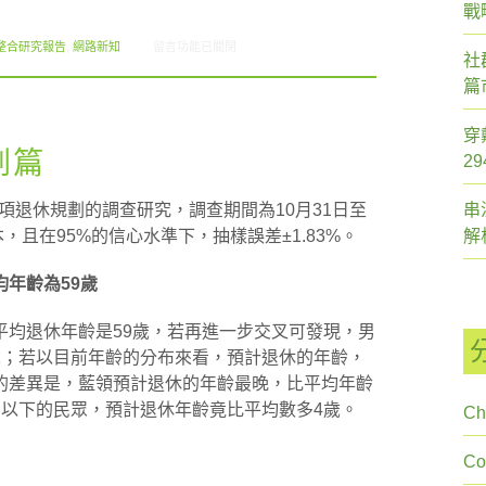
戰
在〈2012.10 創市際月刊報告書〉中
整合研究報告
,
網路新知
留言功能已關閉
社
篇
穿
劃篇
2
一項退休規劃的調查研究，調查期間為10月31日至
串
本，且在95%的信心水準下，抽樣誤差±1.83%。
解
均年齡為59歲
均退休年齡是59歲，若再進一步交叉可發現，男
歲；若以目前年齡的分布來看，預計退休的年齡，
的差異是，藍領預計退休的年齡最晚，比平均年齡
中以下的民眾，預計退休年齡竟比平均數多4歲。
Ch
C