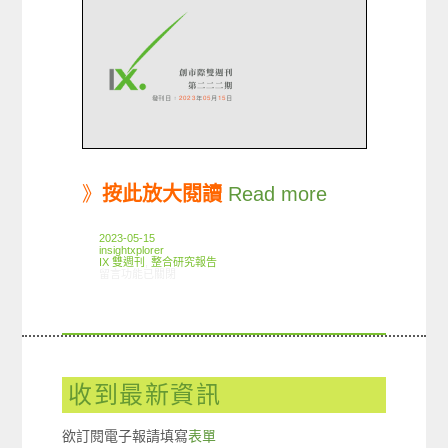
》
按此放大閱讀
Read more
2023-05-15
insightxplorer
IX 雙週刊
,
整合研究報告
在〈創市際雙週刊第二二二期 20230515〉中
留言功能已關閉
收到最新資訊
欲訂閱電子報請填寫
表單