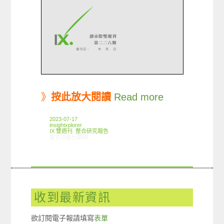
》
按此放大閱讀
Read more
2023-07-17
insightxplorer
IX 雙週刊
,
整合研究報告
在〈創市際雙週刊第二二六期 20230717〉中
留言功能已關閉
收到最新資訊
欲訂閱電子報請填寫
表單