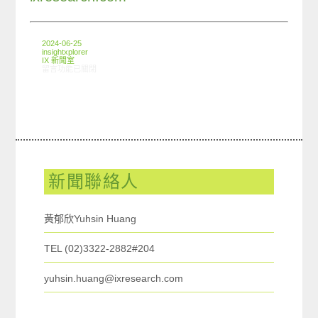
2024-06-25
insightxplorer
IX 新聞室
在〈國際OTT付費率高、內容國家隊攻占排行，台綜、體育表現佳〉中
留言功能已關閉
新聞聯絡人
黃郁欣Yuhsin Huang
TEL (02)3322-2882#204
yuhsin.huang@ixresearch.com