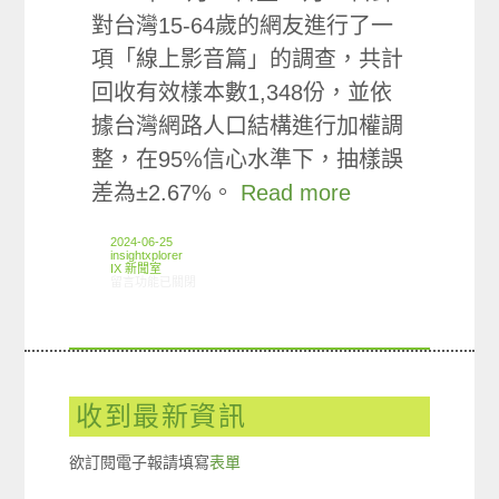
對台灣15-64歲的網友進行了一
項「線上影音篇」的調查，共計
回收有效樣本數1,348份，並依
據台灣網路人口結構進行加權調
整，在95%信心水準下，抽樣誤
差為±2.67%。
Read more
2024-06-25
insightxplorer
IX 新聞室
在〈國際OTT付費率高、內容國家隊攻占排行，台綜、體育表現佳〉中
留言功能已關閉
收到最新資訊
欲訂閱電子報請填寫
表單