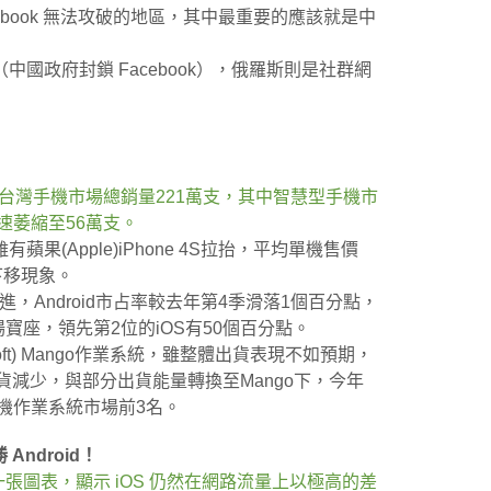
ebook 無法攻破的地區，其中最重要的應該就是中
中國政府封鎖 Facebook），俄羅斯則是社群網
季台灣手機市場總銷量221萬支，其中智慧型手機市
速萎縮至56萬支。
(Apple)iPhone 4S拉抬，平均單機售價
下移現象。
S搶進，Android市占率較去年第4季滑落1個百分點，
場寶座，領先第2位的iOS有50個百分點。
soft) Mango作業系統，雖整體出貨表現不如預期，
上的出貨減少，與部分出貨能量轉換至Mango下，今年
手機作業系統市場前3名。
ndroid！
tt秀出了一張圖表，顯示 iOS 仍然在網路流量上以極高的差