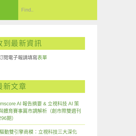
收到最新資訊
訂閱電子報請填寫
表單
最新文章
mscore AI 報告摘要 & 立視科技 AI 策
與體育賽事篇市調解析（創市際雙週刊
296期）
I 驅動雙引擎商模：立視科技三大深化