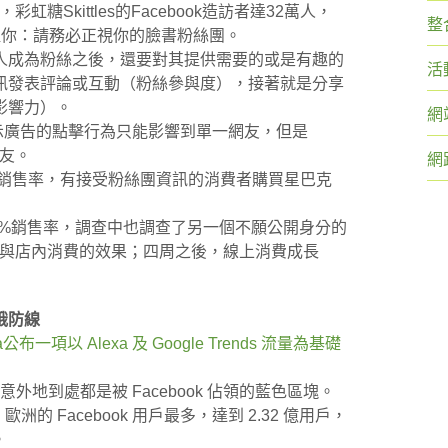
虹糖Skittles的Facebook造訪者達32萬人，
整
k提醒你：請務必正視你的臉書粉絲團。
人成為粉絲之後，還要對其提供需要的或是有趣的
活
訊發表評論或互動（粉絲參與度），接著就是分享
影響力）。
網
顯示廣告的點擊行為只能影響到單一網友，但是
網友。
網
動38%銷售率，有接受粉絲團資訊的消費者購買星巴克
6～56%銷售率，調查中也調查了另一個不願公開身分的
線上與店內消費的效果；四周之後，線上消費成長
俄防線
公布一項以 Alexa 及 Google Trends 流量為基礎
意外地到處都是被 Facebook 佔領的藍色區塊。
的統計，歐洲的 Facebook 用戶最多，達到 2.32 億用戶，
。