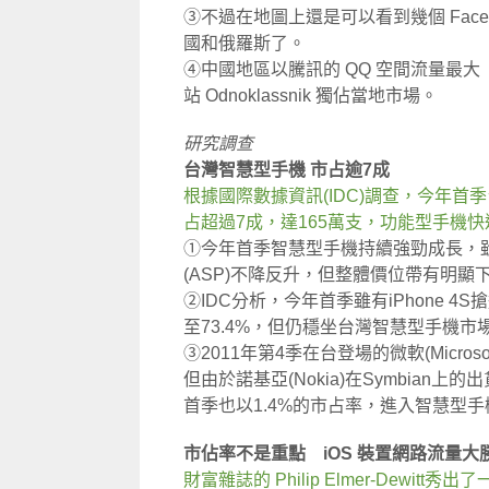
③不過在地圖上還是可以看到幾個 Fac
國和俄羅斯了。
④中國地區以騰訊的 QQ 空間流量最大（
站 Odnoklassnik 獨佔當地市場。
研究調查
台灣智慧型手機 市占逾7成
根據國際數據資訊(IDC)調查，今年首
占超過7成，達165萬支，功能型手機快
①今年首季智慧型手機持續強勁成長，雖有蘋果
(ASP)不降反升，但整體價位帶有明顯
②IDC分析，今年首季雖有iPhone 4
至73.4%，但仍穩坐台灣智慧型手機市
③2011年第4季在台登場的微軟(Micro
但由於諾基亞(Nokia)在Symbian
首季也以1.4%的市占率，進入智慧型
市佔率不是重點 iOS 裝置網路流量大勝 A
財富雜誌的 Philip Elmer-Dewi