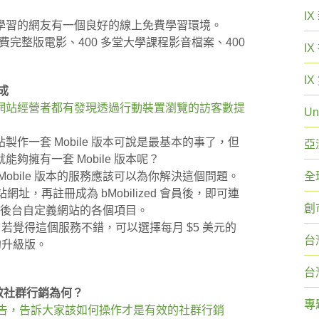
I
學習的網友有一個良好的線上免費學習環境。
以上的免費完整版電影、400 多堂大學課程影音檔案、400
I
I
生成
網站經營者都有發現透過行動裝置瀏覽的訪客數提
Un
作一套 Mobile 版本可說是最基本的事了，但
亞
擁有一套 Mobile 版本呢？
成網站 Mobile 版本的服務應該可以為你解決這個問題。
全
站網址，再註冊成為 bMobilized 會員後，即可連
創
以在後台自定義網站的各個項目。
費試用，若覺得這個服務不錯，可以選擇每月 $5 美元的
台
的升級版。
台
：有效社群行銷為何？
專
表調查報告，告訴大家該如何操作才是有效的社群行銷