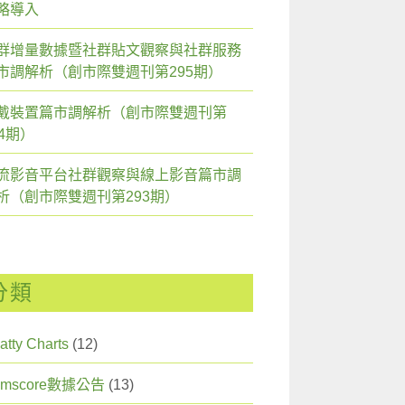
略導入
群增量數據暨社群貼文觀察與社群服務
市調解析（創市際雙週刊第295期）
戴裝置篇市調解析（創市際雙週刊第
94期）
流影音平台社群觀察與線上影音篇市調
析（創市際雙週刊第293期）
分類
atty Charts
(12)
omscore數據公告
(13)