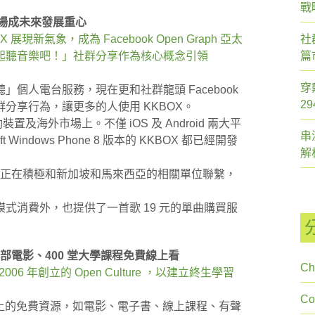
戰
動市場成未來發展重心
OX 展現新氣象，成為 Facebook Open Graph 亞太
社
起聽音樂吧！」社群分享作為核心概念引領
篇
穿
個人電台服務，現在更和社群龍頭 Facebook
2
分享行為，讓更多的人使用 KKBOX。
及海外市場上。不僅 iOS 及 Android 兩大平
串
 Windows Phone 8 版本的 KKBOX 都已經開發
解
前正在積極和新加坡和馬來西亞的相關單位聯繫，
。
式消費外，也提供了一首歌 19 元的單曲購買服
00 部電影、400 堂大學課程免費線上看
Ch
006 年創立的 Open Culture ，以建立終生學習
C
集網路上的免費資源，如電影、電子書、線上課程、有聲