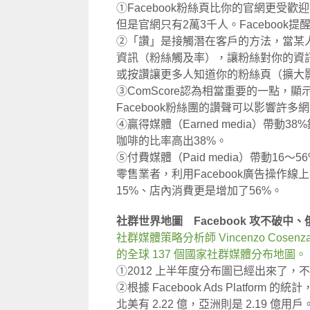
①Facebook粉絲頁比你的官網更受歡迎，彩
但是官網只有2萬3千人。Faceboo
②「讚」是接觸潛在客戶的方法，當某
資訊（粉絲觸及率），讓粉絲對你的資
或按讚讓更多人知道你的粉絲頁（擴大
③ComScore認為相當重要的一點，
Facebook粉絲團的讚聲可以影響許多
④贏得媒體（Earned media）帶
咖啡的比率高出38%。
⑤付費媒體（Paid media）帶動1
零售業者，利用Facebook廣告操作
15%、店內消費更是增加了56%。
社群世界地圖 Facebook 攻不破中、
社群媒體策略分析師 Vincenzo Cosenza
的全球 137 個國家社群媒體分布地圖。
①2012 上半年度分布圖已經出來了，不
②根據 Facebook Ads Platform 
北美有 2.22 億，亞洲則是 2.19 億用戶