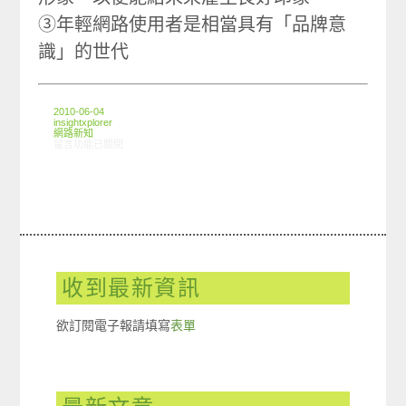
③年輕網路使用者是相當具有「品牌意
識」的世代
2010-06-04
insightxplorer
網路新知
在〈5/27-6/2網路新聞〉中
留言功能已關閉
收到最新資訊
欲訂閱電子報請填寫
表單