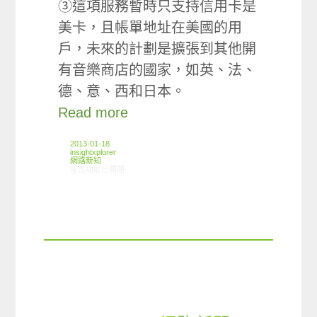
③這項服務暫時只支持信用卡是
美卡，且帳單地址在美國的用
戶，未來的計劃是擴張到其他開
有音樂商店的國家，如英、法、
德、意、西和日本。
Read more
2013-01-18
insightxplorer
網路新知
在〈01/10-01/16網路新聞〉中
留言功能已關閉