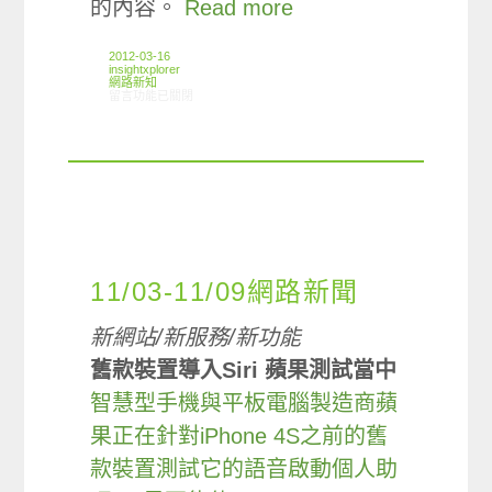
的內容。
Read more
2012-03-16
insightxplorer
網路新知
在〈03/08-03/14網路新聞〉中
留言功能已關閉
11/03-11/09網路新聞
新網站/新服務/新功能
舊款裝置導入Siri 蘋果測試當中
智慧型手機與平板電腦製造商蘋
果正在針對iPhone 4S之前的舊
款裝置測試它的語音啟動個人助