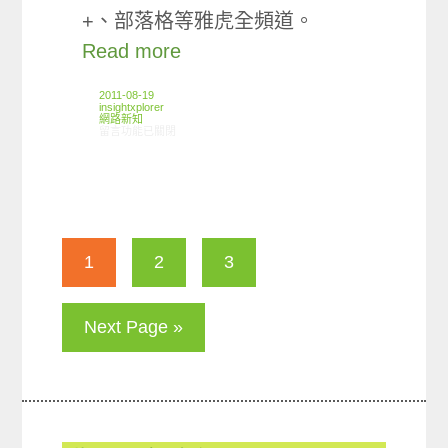
+、部落格等雅虎全頻道。
Read more
2011-08-19
insightxplorer
網路新知
在〈08/11-08/17網路新聞〉中
留言功能已關閉
1
2
3
Next Page »