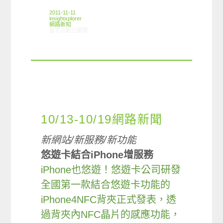
2011-11-11
insightxplorer
網路新知
在〈11/03-11/09網路新聞〉中
留言功能已關閉
10/13-10/19網路新聞
新網站
/
新服務
/
新功能
悠遊卡結合
iPhone
增服務
iPhone也悠遊！悠遊卡公司研發
全國第一款結合悠遊卡功能的
iPhone4NFC背夾正式發表，透
過背夾內NFC晶片的感應功能，