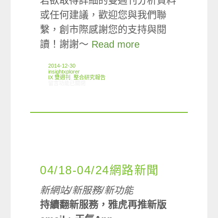
若欲取得詳細的雙週刊分析資料
或任何建議，歡迎您與我們聯
繫，創市際感謝您的支持與閱
讀！謝謝～
Read more
2014-12-30
insightxplorer
IX 雙週刊
,
整合研究報告
在〈創市際雙週刊第三十二期 20141230〉中
留言功能已關閉
04/18-04/24網路新聞
新網站/新服務/新功能
持續翻新服務，雅虎再推新版