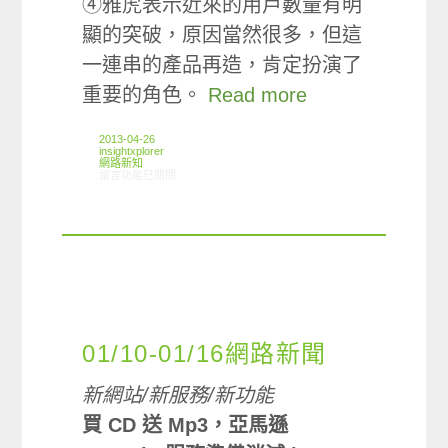
④雅虎表示近來的用戶數量有明
顯的突破，原因當然很多，但這
一連串的產品再造，肯定扮演了
重要的角色。
Read more
2013-04-26
insightxplorer
網路新知
在〈04/18-04/24網路新聞〉中
留言功能已關閉
01/10-01/16網路新聞
新網站/新服務/新功能
買 CD 送 Mp3，亞馬遜