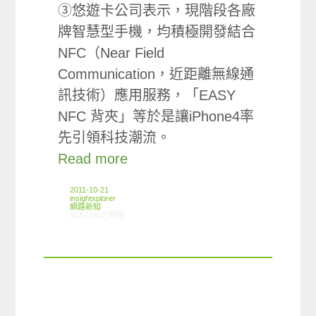
③悠遊卡公司表示，現階段各廠
牌智慧型手機，均積極開發結合
NFC（Near Field
Communication，近距離無線通
訊技術）應用服務，「EASY
NFC 背夾」等於是讓iPhone4率
先引領科技潮流。
Read more
2011-10-21
insightxplorer
網路新知
在〈10/13-10/19網路新聞〉中
留言功能已關閉