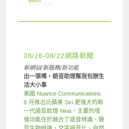
網路新知
在〈12/06-12/12網路新聞〉中
留言功能已關閉
08/16-08/22網路新聞
新網站/新服務/新功能
出一張嘴，語音助理幫我包辦生
活大小事
美國 Nuance Communications
8 月推出比蘋果 Siri 更強大的新
一代語音助理 Nina，主要的增
強功能在於融合了語音辨識、聲
音生物辨識、文字語音化、自然