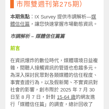
市際雙週刊第275期）
本期焦點
：IX Survey 提供市調解析—
媒
體信任篇
，讓您快速掌握市場動態資訊。
市調解析 – 媒體信任篇篇
前言
在資訊爆炸的數位時代，媒體環境日益複
雜，閱聽人接觸資訊的管道也愈趨多元。
為深入探討民眾對各類媒體的信任程度、
事實查證行為，以及假新聞、不實資訊對
社會的影響，創市際於 2025 年 7 月 30
日至 8 月 7 日，針對
15-64 歲
的網友進
行「媒體信任篇」的調查，總計回收了