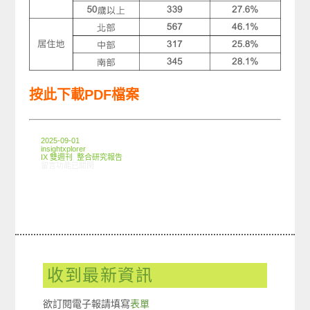
按此下載PDF檔案
2025-09-01
insightxplorer
IX 雙週刊
,
整合研究報告
在〈媒體信任篇市調解析（創市際雙週刊第275期）〉中
留言功能已關閉
收到最新資訊
欲訂閱電子報請填寫
表單