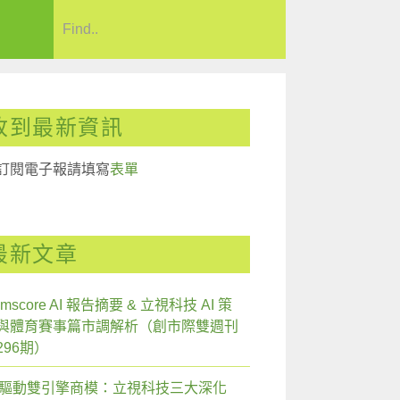
收到最新資訊
訂閱電子報請填寫
表單
最新文章
mscore AI 報告摘要 & 立視科技 AI 策
與體育賽事篇市調解析（創市際雙週刊
296期）
I 驅動雙引擎商模：立視科技三大深化