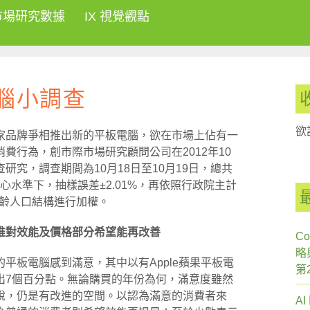
市場研究數據
IX 視覺觀點
腦小調查
欲
家品牌爭相推出新的平板電腦，欲在市場上佔有一
費行為，創市際市場研究顧問公司在2012年10
究，調查期間為10月18日至10月19日，總共
信心水準下，抽樣誤差±2.01%，再依照行政院主計
年齡人口結構進行加權。
惟對效能及價格部分希望能再改善
Co
略
平板電腦感到滿意，其中以有Apple蘋果平板電
第
出7個百分點。無論購買的年份為何，滿意度雖然
說，仍是有改進的空間。以認為滿意的消費者來
A