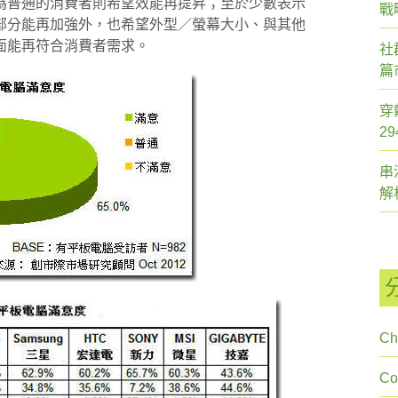
為普通的消費者則希望效能再提昇；至於少數表示
戰
部分能再加強外，也希望外型／螢幕大小、與其他
面能再符合消費者需求。
社
篇
穿
2
串
解
Ch
C