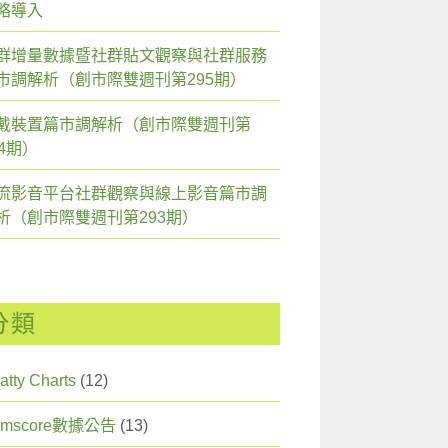
略導入
群增量數據暨社群貼文觀察與社群服務
市調解析（創市際雙週刊第295期）
戴裝置篇市調解析（創市際雙週刊第
94期）
流影音平台社群觀察與線上影音篇市調
析（創市際雙週刊第293期）
分類
atty Charts
(12)
omscore數據公告
(13)