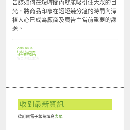
告該如何在短時間內就能吸引住大眾的目
光，將商品印象在短短幾分鐘的時間內深
植人心已成為廠商及廣告主當前重要的課
題。
2010-04-02
insightxplorer
整合研究報告
在〈研究案例: 影音廣告小調查〉中
留言功能已關閉
收到最新資訊
欲訂閱電子報請填寫
表單