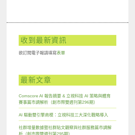
收到最新資訊
欲訂閱電子報請填寫
表單
最新文章
Comscore AI 報告摘要 & 立視科技 AI 策略與體育
賽事篇市調解析（創市際雙週刊第296期）
AI 驅動雙引擎商模：立視科技三大深化戰略導入
社群增量數據暨社群貼文觀察與社群服務篇市調解
析（創市際雙週刊第295期）