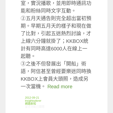
室，實況播歌，並用即時通訊功
能和粉絲同時文字互動。
②五月天通告則完全超出當初預
期。早期五月天的樣子和現在做
了比對，引起五迷熱烈討論，才
上線六分鐘就掛了；KKBOX統
計有同時高達6000人在線上一
起聽。
③之後不但發展出「開船」術
語，阿信甚至曾經要樂迷同時換
KKBOX上會員大頭照，造成另
一次當機。
Read more
2012-09-21
insightxplorer
網路新知
在〈09/13-09/19網路新聞〉中
留言功能已關閉