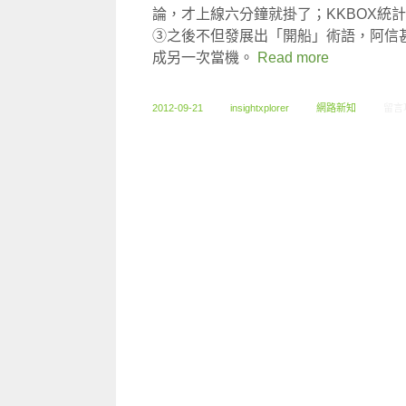
論，才上線六分鐘就掛了；KKBOX統計
③之後不但發展出「開船」術語，阿信甚
成另一次當機。
Read more
在〈0
2012-09-21
insightxplorer
網路新知
留言