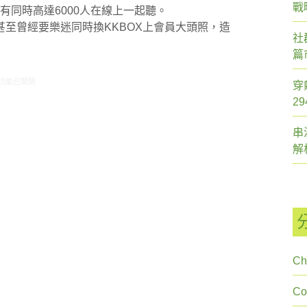
戰
有同時高達6000人在線上一起聽。
至曾經要樂迷同時換KKBOX上會員大頭照，造
社
篇
9/13-09/19網路新聞〉中
功能已關閉
穿
2
串
解
Ch
C