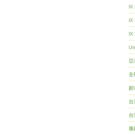
I
I
I
Un
亞
全
創
台
台
專