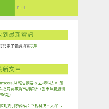
收到最新資訊
訂閱電子報請填寫
表單
最新文章
mscore AI 報告摘要 & 立視科技 AI 策
與體育賽事篇市調解析（創市際雙週刊
296期）
I 驅動雙引擎商模：立視科技三大深化