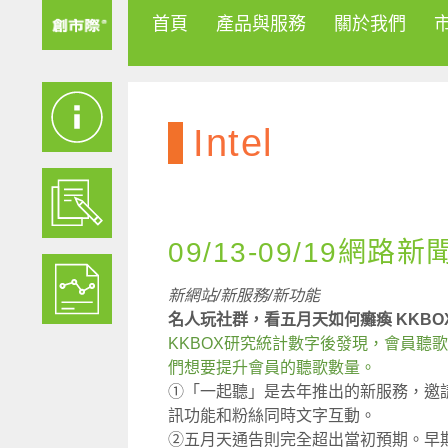
首頁
產品與服務
關於我們
Intel
09/13-09/19網路新
新網站/新服務/新功能
名人玩社群，看五月天如何癱瘓 KKBO
KKBOX研究統計數字後發現，會員聽
們想要提升會員的聽歌數量。
①「一起聽」是去年推出的新服務，邀請
訊功能和粉絲同時文字互動。
②五月天通告則完全超出當初預期。早