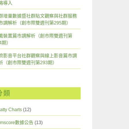
略導入
群增量數據暨社群貼文觀察與社群服務
市調解析（創市際雙週刊第295期）
戴裝置篇市調解析（創市際雙週刊第
94期）
流影音平台社群觀察與線上影音篇市調
析（創市際雙週刊第293期）
分類
atty Charts
(12)
omscore數據公告
(13)