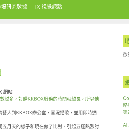
市場研究數據
IX 視覺觀點
欲
聞
X 網站
Co
歌數越多，訂購KKBOX服務的時間就越長，所以他
略
第
藝人到KKBOX辦公室，實況播歌，並用即時通
A
期五月天的樣子和現在做了比對，引起五迷熱烈討