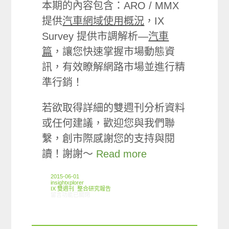
本期的內容包含：ARO / MMX
提供
汽車網域使用概況
，IX
Survey 提供市調解析—
汽車
篇
，讓您快速掌握市場動態資
訊，有效瞭解網路市場並進行精
準行銷！
若欲取得詳細的雙週刊分析資料
或任何建議，歡迎您與我們聯
繫，創市際感謝您的支持與閱
讀！謝謝～
Read more
2015-06-01
insightxplorer
IX 雙週刊
,
整合研究報告
在〈創市際雙週刊第四十一期 20150601〉中
留言功能已關閉