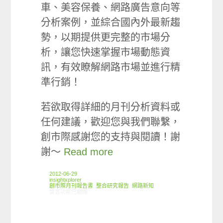
車、美容保養、網路廣告意向等
分析案例，並綜合國內外最新趨
勢，以期提供更完整的市場分
析，讓您快速掌握市場動態資
訊，有效瞭解網路市場並進行精
準行銷！
若欲取得詳細的月刊分析資料或
任何建議，歡迎您與我們聯繫，
創市際感謝您的支持與閱讀！謝
謝～
Read more
2012-06-29
insightxplorer
創市際月刊報告書
,
整合研究報告
,
網路新知
在〈2012.06 創市際月刊報告書〉中
留言功能已關閉