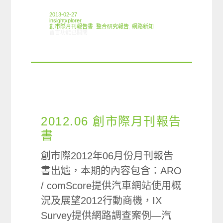
2013-02-27
insightxplorer
創市際月刊報告書
,
整合研究報告
,
網路新知
在〈2013.02 創市際月刊報告書〉中
留言功能已關閉
2012.06 創市際月刊報告
書
創市際2012年06月份月刊報告
書出爐，本期的內容包含：ARO
/ comScore提供汽車網站使用概
況及展望2012行動商機，IX
Survey提供網路調查案例—汽