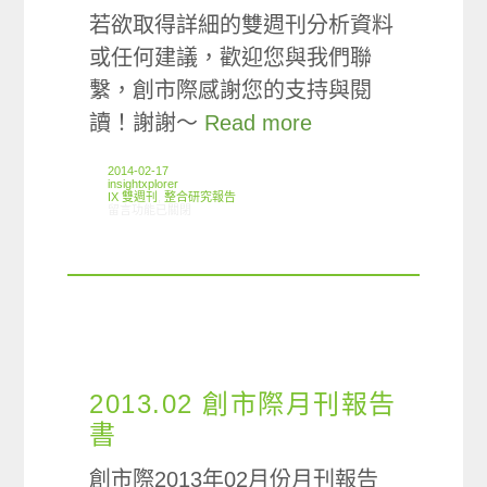
若欲取得詳細的雙週刊分析資料
或任何建議，歡迎您與我們聯
繫，創市際感謝您的支持與閱
讀！謝謝～
Read more
2014-02-17
insightxplorer
IX 雙週刊
,
整合研究報告
在〈創市際雙週刊第十一期 20140217〉中
留言功能已關閉
2013.02 創市際月刊報告
書
創市際2013年02月份月刊報告