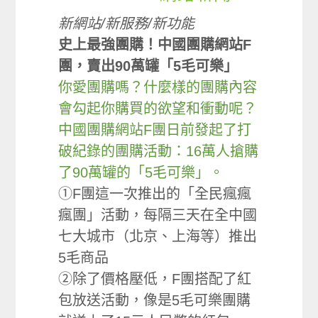
新網站/新服務/新功能
史上最強團購！中國團購網站F
團，賣出90萬罐「5毛可樂」
你愛團購嗎？什麼樣的團購內容
會勾起你購買的欲望和衝動呢？
中國團購網站F團日前發起了打
破紀錄的團購活動：16萬人搶購
了90萬罐的「5毛可樂」。
①F團這一次推出的「全民瘋瘋
瘋團」活動，每隔三天在全中國
七大城市（北京、上海等）推出
5毛商品
②除了價格壓低，F團搭配了紅
包放送活動，像是5毛可樂團購