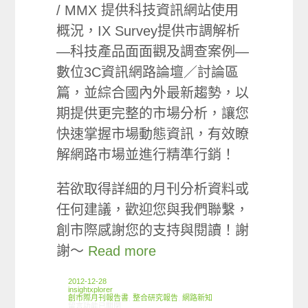
/ MMX 提供科技資訊網站使用
概況，IX Survey提供市調解析
—科技產品面面觀及調查案例—
數位3C資訊網路論壇／討論區
篇，並綜合國內外最新趨勢，以
期提供更完整的市場分析，讓您
快速掌握市場動態資訊，有效瞭
解網路市場並進行精準行銷！
若欲取得詳細的月刊分析資料或
任何建議，歡迎您與我們聯繫，
創市際感謝您的支持與閱讀！謝
謝～
Read more
2012-12-28
insightxplorer
創市際月刊報告書
,
整合研究報告
,
網路新知
在〈2012.12 創市際月刊報告書〉中
留言功能已關閉