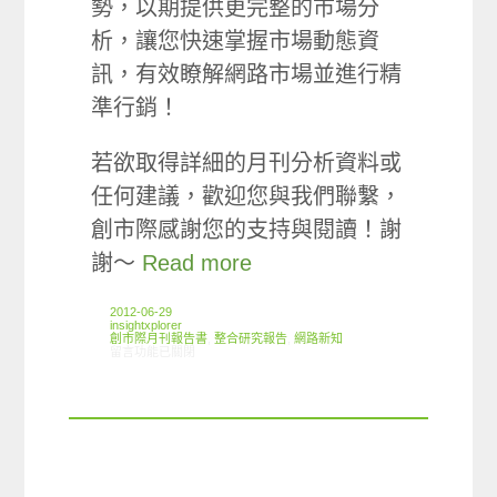
勢，以期提供更完整的市場分
析，讓您快速掌握市場動態資
訊，有效瞭解網路市場並進行精
準行銷！
若欲取得詳細的月刊分析資料或
任何建議，歡迎您與我們聯繫，
創市際感謝您的支持與閱讀！謝
謝～
Read more
2012-06-29
insightxplorer
創市際月刊報告書
,
整合研究報告
,
網路新知
在〈2012.06 創市際月刊報告書〉中
留言功能已關閉