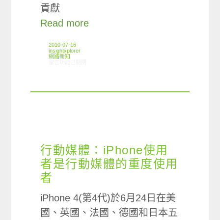
貢獻
Read more
2010-07-16
insightxplorer
網路新知
在〈7/9-7/14網路新聞〉中
留言功能已關閉
行動媒體：iPhone使用
者是行動媒體的重度使用
者
iPhone 4(第4代)於6月24日在美
國、英國、法國、德國和日本五