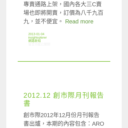
專賣通路上架，國內各大三C賣
場也即將開賣，訂價為八千九百
九，並不便宜。
Read more
2013-01-04
insightxplorer
網路新知
在〈12/27-01/02網路新聞〉中
留言功能已關閉
2012.12 創市際月刊報告
書
創市際2012年12月份月刊報告
書出爐，本期的內容包含：ARO