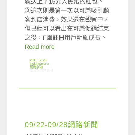
就送上了15元人民幣的紅包。
③這次則是第一次以可樂吸引顧
客到店消費，效果還在觀察中，
但已經可以看出在可樂促銷結束
之後，F團註冊用戶明顯成長。
Read more
2011-12-23
insightxplorer
網路新知
在〈12/15-12/21網路新聞〉中
留言功能已關閉
09/22-09/28網路新聞