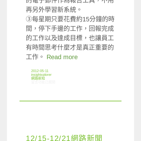
的電子郵件作為報告工具，不用
再另外學習新系統。
③每星期只要花費約15分鐘的時
間，停下手邊的工作，回報完成
的工作以及達成目標，也讓員工
有時間思考什麼才是真正重要的
工作。
Read more
2012-05-11
insightxplorer
網路新知
在〈05/03-05/09網路新聞〉中
留言功能已關閉
12/15-12/21網路新聞