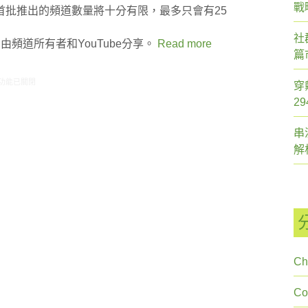
戰
，首批推出的頻道數量將十分有限，最多只會有25
社
由頻道所有者和YouTube分享。
Read more
篇
1/31-02/06網路新聞〉中
功能已關閉
穿
2
串
解
Ch
C