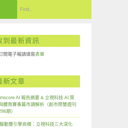
收到最新資訊
訂閱電子報請填寫
表單
最新文章
mscore AI 報告摘要 & 立視科技 AI 策
與體育賽事篇市調解析（創市際雙週刊
296期）
I 驅動雙引擎商模：立視科技三大深化