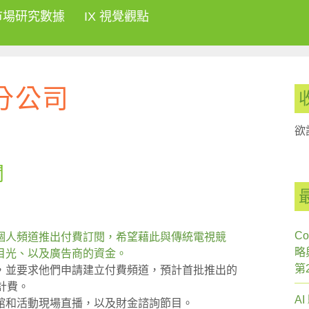
市場研究數據
IX 視覺觀點
分公司
欲
聞
Co
上的個人頻道推出付費訂閱，希望藉此與傳統電視競
略
目光、以及廣告商的資金。
第
接觸，並要求他們申請建立付費頻道，預計首批推出的
計費。
A
書館和活動現場直播，以及財金諮詢節目。