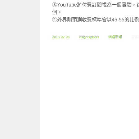
③YouTube將付費訂閱視為一個實驗
個。
④外界則預測收費標準會以45-55的比例
在〈0
2013-02-08
insightxplorer
網路新知
留言