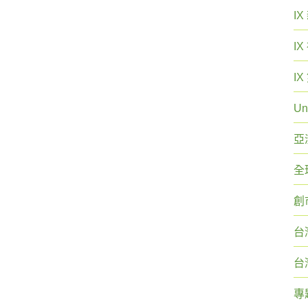
I
I
I
Un
亞
全
創
台
台
專