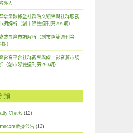
略導入
群增量數據暨社群貼文觀察與社群服務
市調解析（創市際雙週刊第295期）
戴裝置篇市調解析（創市際雙週刊第
94期）
流影音平台社群觀察與線上影音篇市調
析（創市際雙週刊第293期）
分類
atty Charts
(12)
omscore數據公告
(13)