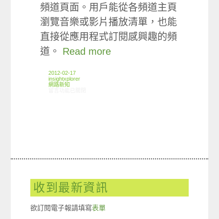
頻道頁面。用戶能從各頻道主頁
瀏覽音樂或影片播放清單，也能
直接從應用程式訂閱感興趣的頻
道。
Read more
2012-02-17
insightxplorer
網路新知
在〈02/09-02/15網路新聞〉中
留言功能已關閉
收到最新資訊
欲訂閱電子報請填寫
表單