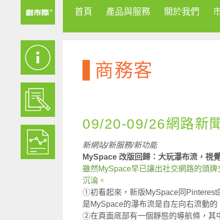
首頁
產品與服務
關於我們
商務客
09/20-09/26網路新
新網站/新服務/新功能
MySpace 改版回歸：大玩瀑布流，視
雖然MySpace早已讓出社交網路的
沉淪。
①初看起來，新版MySpace同Pinte
是MySpace的瀑布流是自左向右流
②在頁面底部有一個靜態的導航條，其中