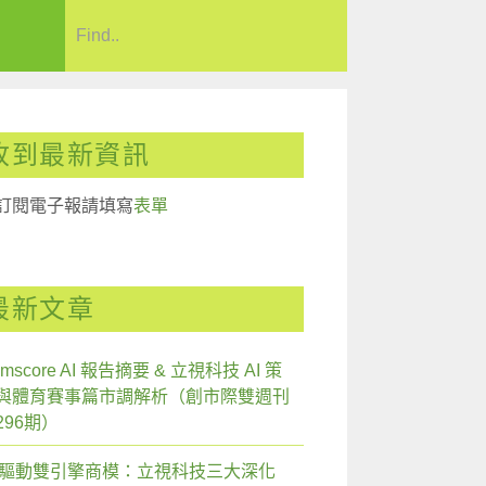
收到最新資訊
訂閱電子報請填寫
表單
最新文章
mscore AI 報告摘要 & 立視科技 AI 策
與體育賽事篇市調解析（創市際雙週刊
296期）
I 驅動雙引擎商模：立視科技三大深化