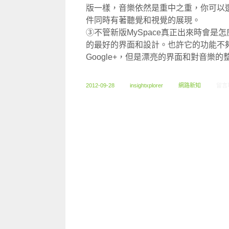
版一樣，音樂依然是重中之重，你可以
件同時有著聽覺和視覺的展現。
③不管新版MySpace真正出來時會是怎
的最好的界面和設計。也許它的功能不夠強
Google+，但是漂亮的界面和對音樂
在〈0
2012-09-28
insightxplorer
網路新知
留言