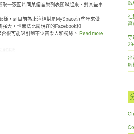
戰
選取一張圖片同某個音樂列表關聯起來，對某些事
社
麼樣，到目前為止這絕對是MySpace近些年來做
篇
大，也無法比肩現在的Facebook和
的整合很可能吸引到不少音樂人和粉絲。
Read more
穿
2
9/20-09/26網路新聞〉中
功能已關閉
串
解
Ch
C