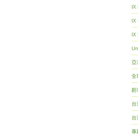
I
I
I
Un
亞
全
創
台
台
專