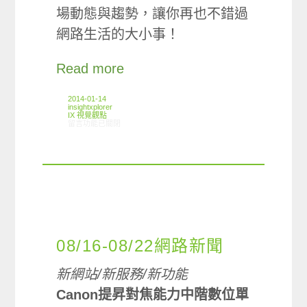
場動態­與趨勢，讓你再也不錯過
網路生活的大小事！
Read more
2014-01-14
insightxplorer
IX 視覺觀點
在〈InfoMograph: 2002-2013 台灣網路生活觀察〉中
留言功能已關閉
08/16-08/22網路新聞
新網站/新服務/新功能
Canon提昇對焦能力中階數位單