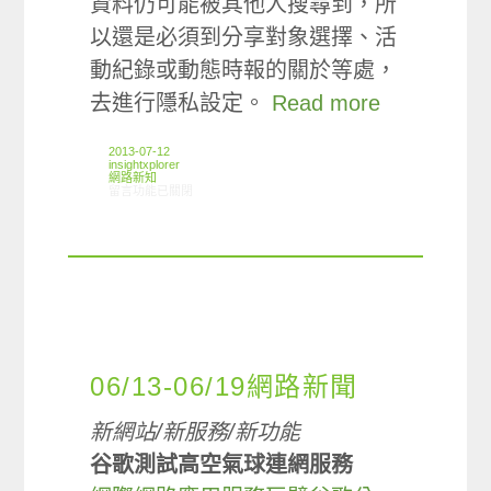
資料仍可能被其他人搜尋到，所
以還是必須到分享對象選擇、活
動紀錄或動態時報的關於等處，
去進行隱私設定。
Read more
2013-07-12
insightxplorer
網路新知
在〈07/04-07/10網路新聞〉中
留言功能已關閉
06/13-06/19網路新聞
新網站/新服務/新功能
谷歌測試高空氣球連網服務