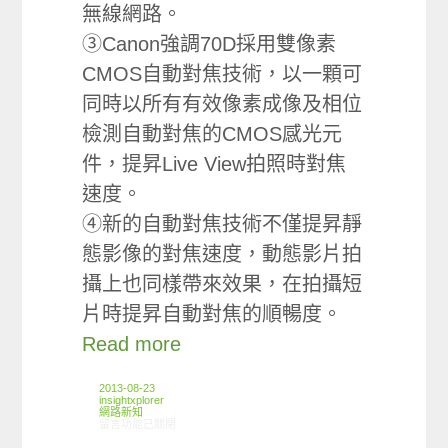
無線網路。
③Canon強調70D採用雙像素
CMOS自動對焦技術，以一顆可
同時以所有有效像素成像及相位
檢測自動對焦的CMOS感光元
件，提昇Live View拍照時對焦
速度。
④新的自動對焦技術不僅提昇靜
態影像的對焦速度，動態影片拍
攝上也同樣帶來效果，在拍攝短
片時提昇自動對焦的順暢度。
Read more
2013-08-23
insightxplorer
網路新知
在〈08/16-08/22網路新聞〉中
留言功能已關閉