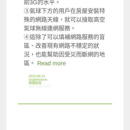
前3G的水平。
③氣球下方的用戶在房屋安裝特
殊的網路天線，就可以接取高空
氣球無線連網服務。
④這除了可以填補網路服務的盲
區、改善現有網路不穩定的狀
況，也能幫助因受災而斷網的地
區。
Read more
2013-06-21
insightxplorer
網路新知
在〈06/13-06/19網路新聞〉中
留言功能已關閉