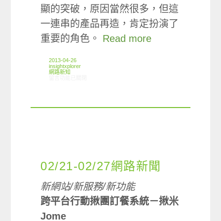
顯的突破，原因當然很多，但這
一連串的產品再造，肯定扮演了
重要的角色。
Read more
2013-04-26
insightxplorer
網路新知
在〈04/18-04/24網路新聞〉中
留言功能已關閉
02/21-02/27網路新聞
新網站/新服務/新功能
跨平台行動揪團訂餐系統－揪米
Jome