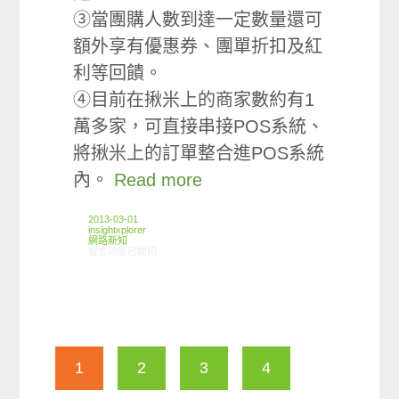
③當團購人數到達一定數量還可
額外享有優惠券、團單折扣及紅
利等回饋。
④目前在揪米上的商家數約有1
萬多家，可直接串接POS系統、
將揪米上的訂單整合進POS系統
內。
Read more
2013-03-01
insightxplorer
網路新知
在〈02/21-02/27網路新聞〉中
留言功能已關閉
1
2
3
4