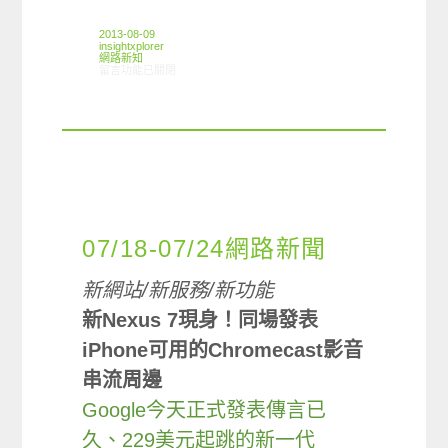
2013-08-09
insightxplorer
網路新知
在〈08/01-08/07網路新聞〉中
留言功能已關閉
07/18-07/24網路新聞
新網站/新服務/新功能
新Nexus 7現身！同場發表
iPhone可用的Chromecast影音
串流周邊
Google今天正式發表傳言已
久、229美元起跳的新一代