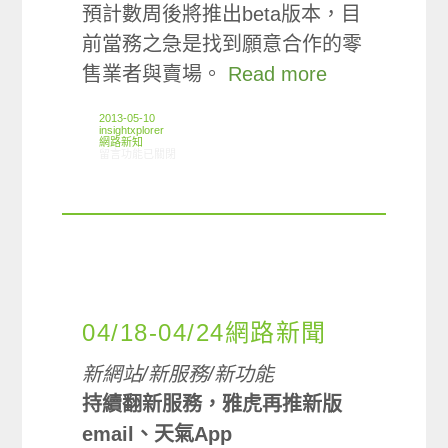
預計數周後將推出beta版本，目
前當務之急是找到願意合作的零
售業者與賣場。
Read more
2013-05-10
insightxplorer
網路新知
在〈05/02-05/08網路新聞〉中
留言功能已關閉
04/18-04/24網路新聞
新網站/新服務/新功能
持續翻新服務，雅虎再推新版
email、天氣App