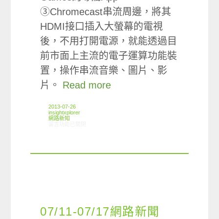
③Chromecast串流周邊，將其
HDMI接口插入大螢幕的電視
後，不用打開電源，就能透過目
前市面上主流的電子運算功能裝
置，操作串流音樂、圖片、影
片。
Read more
2013-07-26
insightxplorer
網路新知
在〈07/18-07/24網路新聞〉中
留言功能已關閉
07/11-07/17網路新聞