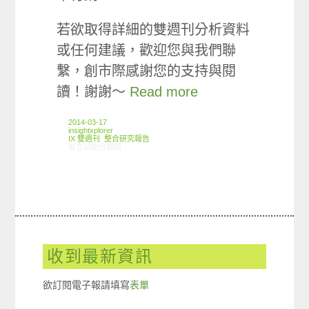
若欲取得詳細的雙週刊分析資料
或任何建議，歡迎您與我們聯
繫，創市際感謝您的支持與閱
讀！謝謝～
Read more
2014-03-17
insightxplorer
IX 雙週刊
,
整合研究報告
在〈創市際雙週刊第十三期 20140317〉中
留言功能已關閉
收到最新資訊
欲訂閱電子報請填寫
表單