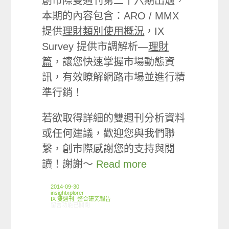
創市際雙週刊第二十六期出爐，
本期的內容包含：ARO / MMX
提供
理財類別使用概況
，IX
Survey 提供市調解析—
理財
篇
，讓您快速掌握市場動態資
訊，有效瞭解網路市場並進行精
準行銷！
若欲取得詳細的雙週刊分析資料
或任何建議，歡迎您與我們聯
繫，創市際感謝您的支持與閱
讀！謝謝～
Read more
2014-09-30
insightxplorer
IX 雙週刊
,
整合研究報告
在〈創市際雙週刊第二十六期 20140930〉中
留言功能已關閉