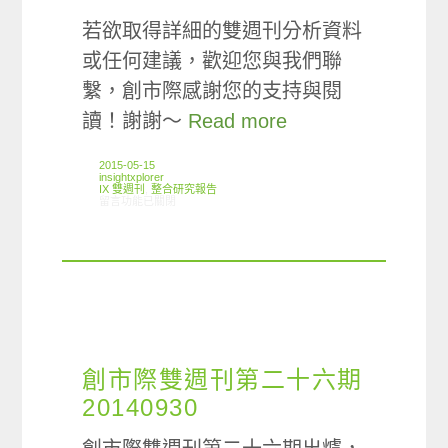
若欲取得詳細的雙週刊分析資料
或任何建議，歡迎您與我們聯
繫，創市際感謝您的支持與閱
讀！謝謝～
Read more
2015-05-15
insightxplorer
IX 雙週刊
,
整合研究報告
在〈創市際雙週刊第四十期 20150515〉中
留言功能已關閉
創市際雙週刊第二十六期
20140930