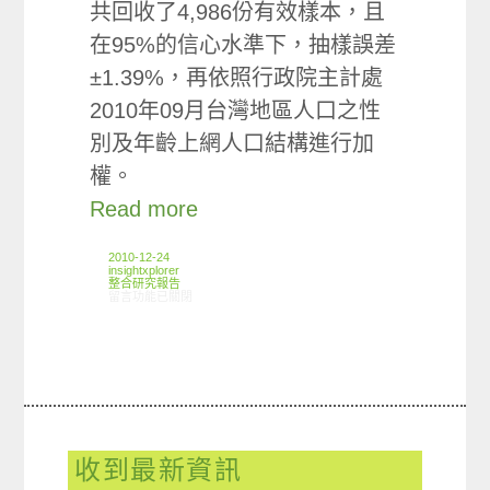
共回收了4,986份有效樣本，且
在95%的信心水準下，抽樣誤差
±1.39%，再依照行政院主計處
2010年09月台灣地區人口之性
別及年齡上網人口結構進行加
權。
Read more
2010-12-24
insightxplorer
整合研究報告
在〈研究案例: 休閒食品小調查〉中
留言功能已關閉
收到最新資訊