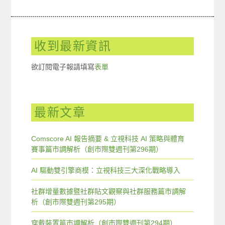
收到最新資訊
欲訂閱電子報請填寫
表單
最新文章
Comscore AI 報告摘要 & 立視科技 AI 策略與體育
賽事篇市調解析（創市際雙週刊第296期）
AI 驅動雙引擎商模：立視科技三大深化戰略導入
社群增量數據暨社群貼文觀察與社群服務篇市調解
析（創市際雙週刊第295期）
穿戴裝置篇市調解析（創市際雙週刊第294期）