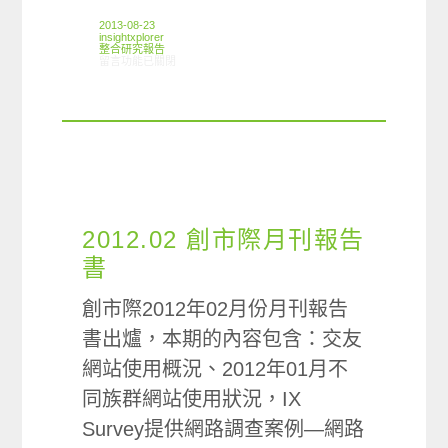
2013-08-23
insightxplorer
整合研究報告
在〈研究案例:單身族未來規劃小調查〉中
留言功能已關閉
2012.02 創市際月刊報告
書
創市際2012年02月份月刊報告
書出爐，本期的內容包含：交友
網站使用概況、2012年01月不
同族群網站使用狀況，IX
Survey提供網路調查案例—網路