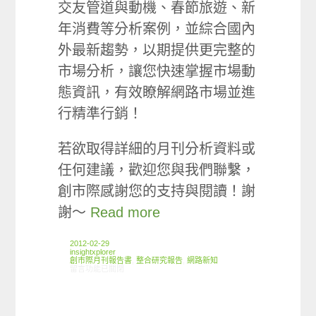
交友管道與動機、春節旅遊、新
年消費等分析案例，並綜合國內
外最新趨勢，以期提供更完整的
市場分析，讓您快速掌握市場動
態資訊，有效瞭解網路市場並進
行精準行銷！
若欲取得詳細的月刊分析資料或
任何建議，歡迎您與我們聯繫，
創市際感謝您的支持與閱讀！謝
謝～
Read more
2012-02-29
insightxplorer
創市際月刊報告書
,
整合研究報告
,
網路新知
在〈2012.02 創市際月刊報告書〉中
留言功能已關閉