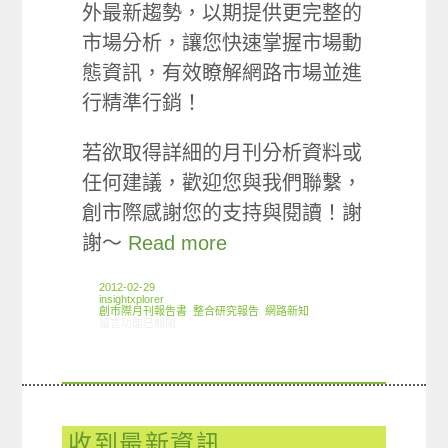
外最新趨勢，以期提供更完整的
市場分析，讓您快速掌握市場動
態資訊，有效瞭解網路市場並進
行精準行銷！
若欲取得詳細的月刊分析資料或
任何建議，歡迎您與我們聯繫，
創市際感謝您的支持與閱讀！謝
謝～
Read more
2012-02-29
insightxplorer
創市際月刊報告書
,
整合研究報告
,
網路新知
在〈2012.02 創市際月刊報告書〉中
留言功能已關閉
收到最新資訊