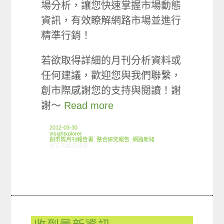
場分析，讓您快速掌握市場動態
資訊，有效瞭解網路市場並進行
精準行銷！
若欲取得詳細的月刊分析資料或
任何建議，歡迎您與我們聯繫，
創市際感謝您的支持與閱讀！謝
謝～
Read more
2012-03-30
insightxplorer
創市際月刊報告書
,
整合研究報告
,
網路新知
在〈2012.03 創市際月刊報告書〉中
留言功能已關閉