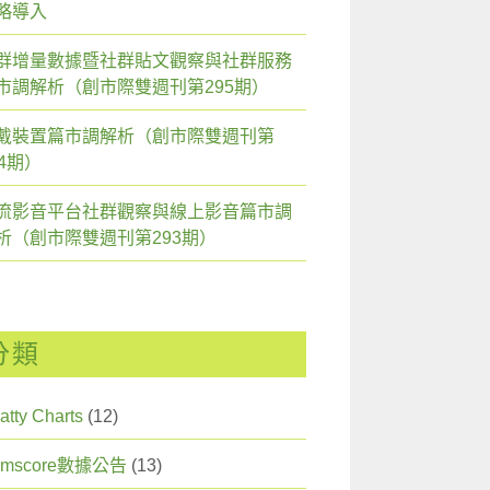
略導入
群增量數據暨社群貼文觀察與社群服務
市調解析（創市際雙週刊第295期）
戴裝置篇市調解析（創市際雙週刊第
94期）
流影音平台社群觀察與線上影音篇市調
析（創市際雙週刊第293期）
分類
atty Charts
(12)
omscore數據公告
(13)