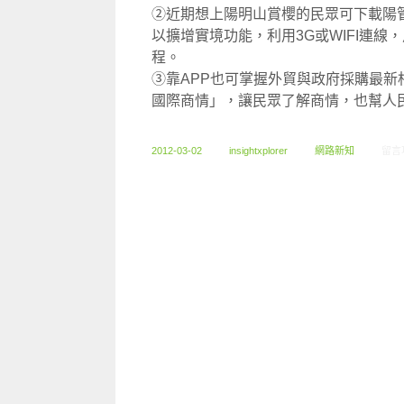
②近期想上陽明山賞櫻的民眾可下載陽
以擴增實境功能，利用3G或WIFI連線
程。
③靠APP也可掌握外貿與政府採購最新
國際商情」，讓民眾了解商情，也幫人
在〈0
2012-03-02
insightxplorer
網路新知
留言