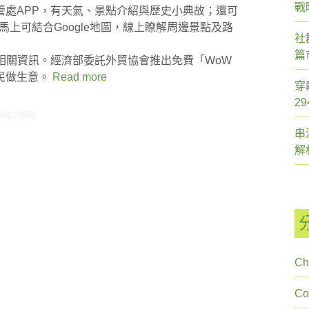
戰
管處APP，有天氣、景點介紹與歷史小典故；還可
，馬上可結合Google地圖，線上瞭解周邊景點及路
社
篇
相關資訊。經濟部委託外貿協會推出免費「WoW
民做生意。
Read more
穿
2
2/23-02/29網路新聞〉中
功能已關閉
串
解
Ch
C