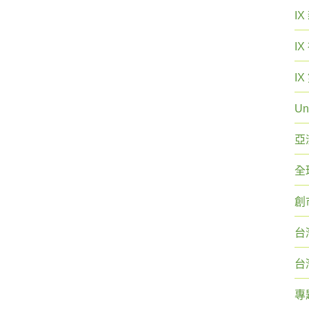
I
I
I
Un
亞
全
創
台
台
專