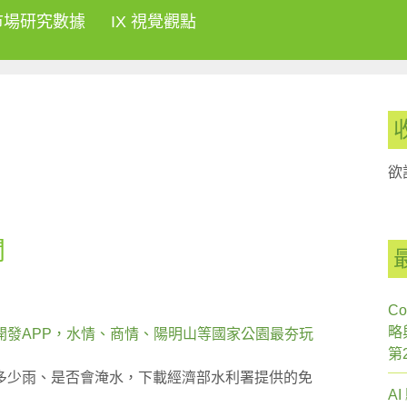
市場研究數據
IX 視覺觀點
欲
聞
Co
略
開發APP，水情、商情、陽明山等國家公園最夯玩
第
多少雨、是否會淹水，下載經濟部水利署提供的免
A