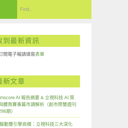
收到最新資訊
訂閱電子報請填寫
表單
最新文章
mscore AI 報告摘要 & 立視科技 AI 策
與體育賽事篇市調解析（創市際雙週刊
296期）
I 驅動雙引擎商模：立視科技三大深化