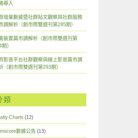
略導入
群增量數據暨社群貼文觀察與社群服務
市調解析（創市際雙週刊第295期）
戴裝置篇市調解析（創市際雙週刊第
94期）
流影音平台社群觀察與線上影音篇市調
析（創市際雙週刊第293期）
分類
atty Charts
(12)
omscore數據公告
(13)