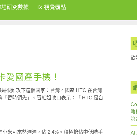
市場研究數據
IX 視覺觀點
欲
 台灣卡愛國產手機！
，還是很難攻下這個國家：台灣。國產 HTC 在台灣
「暫時領先」。雪紅姐改口表示：「 HTC 是台
Co
略
第
小米可來勢洶洶，佔 2.4%。積極搶佔中低階手
A