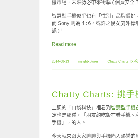
機市場，未來勢必帶來衝擊 ( 個資安全？
智慧型手機似乎也有「性別」品牌偏好，以品牌
而 Sony 則為 4 : 6。或許之後女廁外標
誤 )！
Read more
2014-08-13
insightxplorer
Chatty Charts
,
IX 
Chatty Charts: 
上週的「口袋科技」裡看到
智慧型手機
定也是那種，「朋友約吃飯在看手機、
手機」，的人。
今天就來跟大家聊聊與手機陷入熱戀的