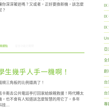
讓你深深著迷嗎？又或者，正好要換新機，該怎麼
I
呢？
I
I
Un
在〈Chatty Charts: 挑手機 = 挑對象〉中
視覺觀點
留言功能已關閉
亞
全
: 台灣學生幾乎人手一機啊！
創
台
圓規三角板的比例還高了！
台
話卡衝去公共電話亭打回家給娘親救援！時代轉太
機，也不會有人知道該怎麼智慧的用它了，多年
專
科技…