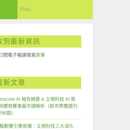
收到最新資訊
訂閱電子報請填寫
表單
最新文章
mscore AI 報告摘要 & 立視科技 AI 策
與體育賽事篇市調解析（創市際雙週刊
296期）
I 驅動雙引擎商模：立視科技三大深化