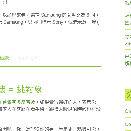
 )！
戰
來看，選擇 Samsung 的女男比為 6 : 4，
社
示 Samsung，男廁則標示 Sony，就能示意了喔 (
篇
穿
2
串
在〈Chatty Charts: 台灣卡愛國產手機！〉中
視覺觀點
留言功能已關閉
解
挑手機 = 挑對象
在台灣有多麼普及
，如果覺得還好的人，表示你一
和家人在客廳在看手機、跟情人啾啾的時候也在滑
Ch
C
原因吧！你一定記得你的另一半是哪一點吸引你，